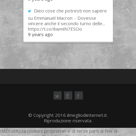
Dieci cose che potresti non sapere
su Emmanuel Macron: - Dovesse
vincere anche il secondo turno delle...
https://t.co/8wmlN7ESOo
9 years ago
ok
© Copyright 2016 ilmegliodiinternet.it.
Riproduzione riservata.
IMDI utilizza cookies proprietari e di terze parti al fine di