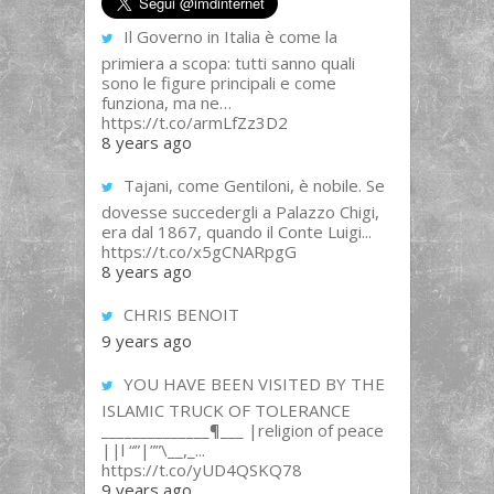
Il Governo in Italia è come la
primiera a scopa: tutti sanno quali
sono le figure principali e come
funziona, ma ne…
https://t.co/armLfZz3D2
8 years ago
Tajani, come Gentiloni, è nobile. Se
dovesse succedergli a Palazzo Chigi,
era dal 1867, quando il Conte Luigi...
https://t.co/x5gCNARpgG
8 years ago
CHRIS BENOIT
9 years ago
YOU HAVE BEEN VISITED BY THE
ISLAMIC TRUCK OF TOLERANCE
______________¶___ |religion of peace
||l “”|””\__,_...
https://t.co/yUD4QSKQ78
9 years ago