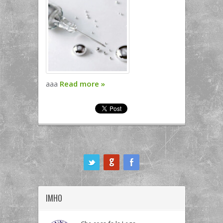
aaa
Read more
»
ook
IMHO