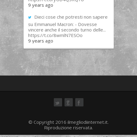
9 years ago
Dieci cose che potresti non sapere
su Emmanuel Macron: - Dovesse
vincere anche il secondo turno delle...
https://t.co/8wmlN7ESOo
9 years ago
ok
© Copyright 2016 ilmegliodiinternet.it.
Riproduzione riservata.