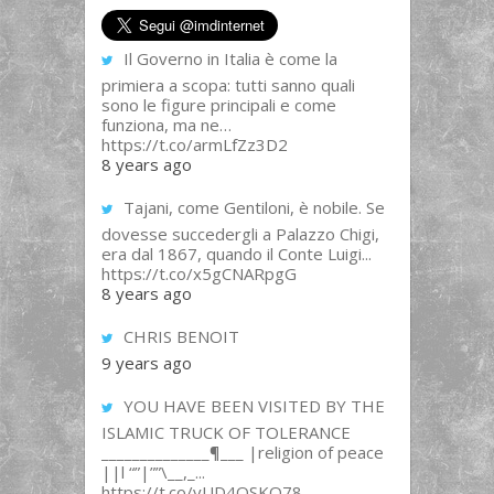
Il Governo in Italia è come la
primiera a scopa: tutti sanno quali
sono le figure principali e come
funziona, ma ne…
https://t.co/armLfZz3D2
8 years ago
Tajani, come Gentiloni, è nobile. Se
dovesse succedergli a Palazzo Chigi,
era dal 1867, quando il Conte Luigi...
https://t.co/x5gCNARpgG
8 years ago
CHRIS BENOIT
9 years ago
YOU HAVE BEEN VISITED BY THE
ISLAMIC TRUCK OF TOLERANCE
______________¶___ |religion of peace
||l “”|””\__,_...
https://t.co/yUD4QSKQ78