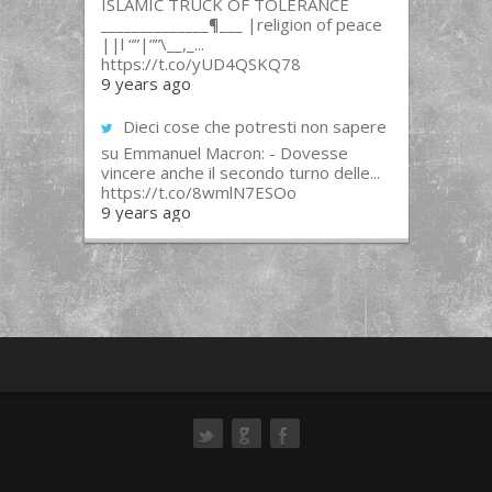
ISLAMIC TRUCK OF TOLERANCE
______________¶___ |religion of peace
||l “”|””\__,_...
https://t.co/yUD4QSKQ78
9 years ago
Dieci cose che potresti non sapere
su Emmanuel Macron: - Dovesse
vincere anche il secondo turno delle...
https://t.co/8wmlN7ESOo
9 years ago
ok