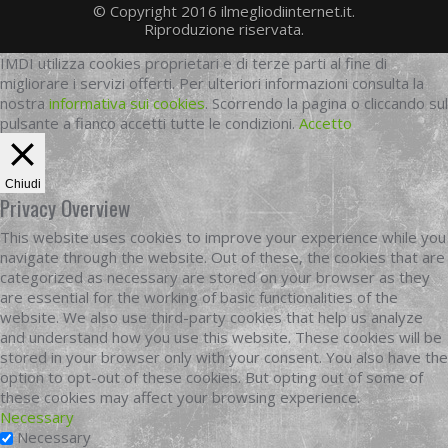
© Copyright 2016 ilmegliodiinternet.it.
Riproduzione riservata.
IMDI utilizza cookies proprietari e di terze parti al fine di
migliorare i servizi offerti. Per ulteriori informazioni consulta la
nostra
informativa sui cookies
. Scorrendo la pagina o cliccando sul
pulsante a fianco accetti tutte le condizioni.
Accetto
Chiudi
Privacy Overview
This website uses cookies to improve your experience while you
navigate through the website. Out of these, the cookies that are
categorized as necessary are stored on your browser as they
are essential for the working of basic functionalities of the
website. We also use third-party cookies that help us analyze
and understand how you use this website. These cookies will be
stored in your browser only with your consent. You also have the
option to opt-out of these cookies. But opting out of some of
these cookies may affect your browsing experience.
Necessary
Necessary