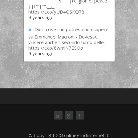
______________¶___ |religion of peace
||l “”|””\__,_...
https://t.co/yUD4QSKQ78
9 years ago
Dieci cose che potresti non sapere
su Emmanuel Macron: - Dovesse
vincere anche il secondo turno delle...
https://t.co/8wmlN7ESOo
9 years ago
ok
© Copyright 2016 ilmegliodiinternet.it.