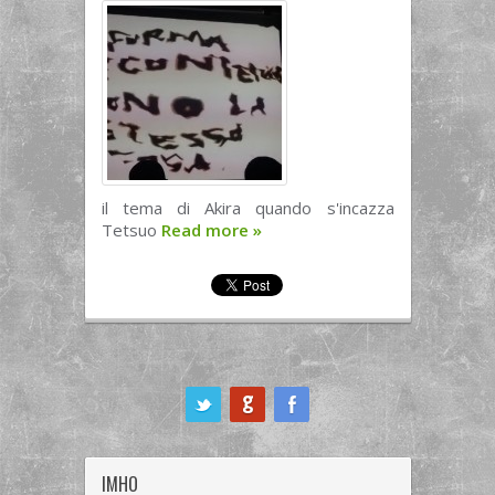
il tema di Akira quando s'incazza
Tetsuo
Read more
»
ook
IMHO