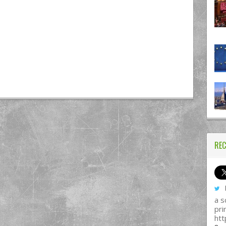
REC
I
a s
pri
htt