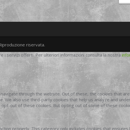
Riproduzione riservata.
twitter
googleplus
facebook
re i servizi offerti. Per ulteriori informazioni consulta la nostra
info
navigate through the website. Out of these, the cookies that ar
site. We also use third-party cookies that help us analyze and und
o opt-out of these cookies. But opting out of some of these cook
ction properly. This category only includes cookies that ensures 