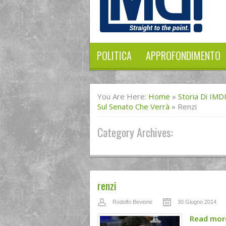
POLITICA
APPROFONDIMENTO
You Are Here:
Home
»
Storia Di IMD
Sul Senato Che Verrà
»
Renzi
Category Archives:
renzi
Rodolfo Bevione
30 Giugno 2014
Read mo