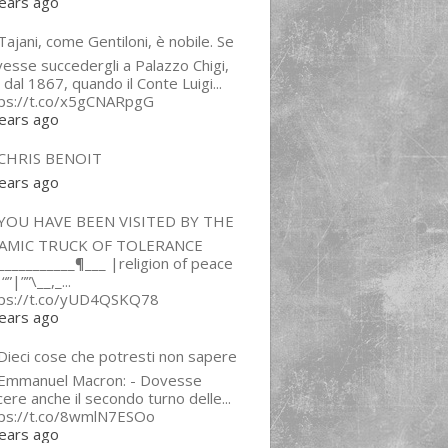
ears ago
ajani, come Gentiloni, è nobile. Se
esse succedergli a Palazzo Chigi,
 dal 1867, quando il Conte Luigi...
tps://t.co/x5gCNARpgG
ears ago
CHRIS BENOIT
ears ago
YOU HAVE BEEN VISITED BY THE
LAMIC TRUCK OF TOLERANCE
___________¶___ |religion of peace
“”|””\__,_...
tps://t.co/yUD4QSKQ78
ears ago
Dieci cose che potresti non sapere
 Emmanuel Macron: - Dovesse
cere anche il secondo turno delle...
tps://t.co/8wmlN7ESOo
ears ago