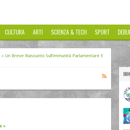
CULTURA
ARTI
SCIENZA & TECH
SPORT
DEBU
twitter
googleplus
facebook
I
»
Un Breve Riassunto Sull’immunità Parlamentare E
IM
re
»