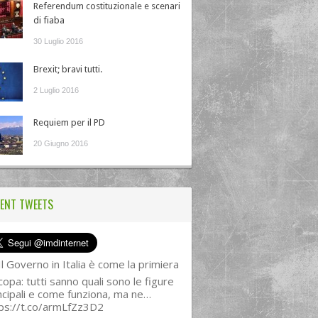
Referendum costituzionale e scenari
di fiaba
30 Luglio 2016
Brexit; bravi tutti.
2 Luglio 2016
Requiem per il PD
20 Giugno 2016
ENT TWEETS
l Governo in Italia è come la primiera
copa: tutti sanno quali sono le figure
ncipali e come funziona, ma ne…
ps://t.co/armLfZz3D2