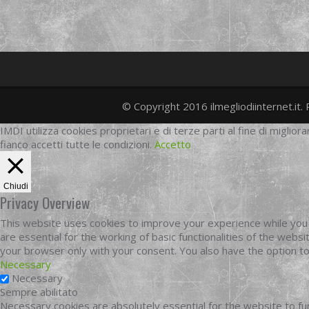
© Copyright 2016 ilmegliodiinternet.it. 
IMDI utilizza cookies proprietari e di terze parti al fine di migliora
fianco accetti tutte le condizioni.
Accetto
Chiudi
Privacy Overview
This website uses cookies to improve your experience while you 
are essential for the working of basic functionalities of the web
your browser only with your consent. You also have the option t
Necessary
Necessary
Sempre abilitato
Necessary cookies are absolutely essential for the website to fun