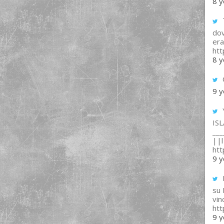
8 y
T
dov
era
ht
8 y
9 y
IS
___
||l 
ht
9 y
su
vin
ht
9 y