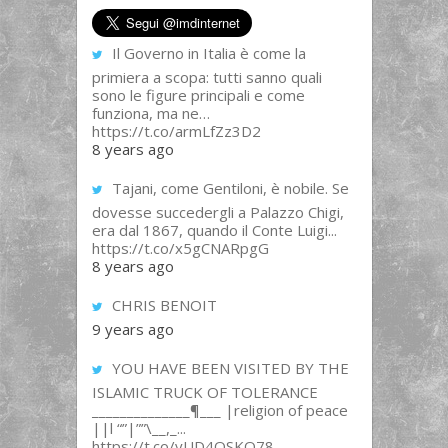
Il Governo in Italia è come la
primiera a scopa: tutti sanno quali
sono le figure principali e come
funziona, ma ne…
https://t.co/armLfZz3D2
8 years ago
Tajani, come Gentiloni, è nobile. Se
dovesse succedergli a Palazzo Chigi,
era dal 1867, quando il Conte Luigi...
https://t.co/x5gCNARpgG
8 years ago
CHRIS BENOIT
9 years ago
YOU HAVE BEEN VISITED BY THE
ISLAMIC TRUCK OF TOLERANCE
______________¶___ |religion of peace
||l “”|””\__,_...
https://t.co/yUD4QSKQ78