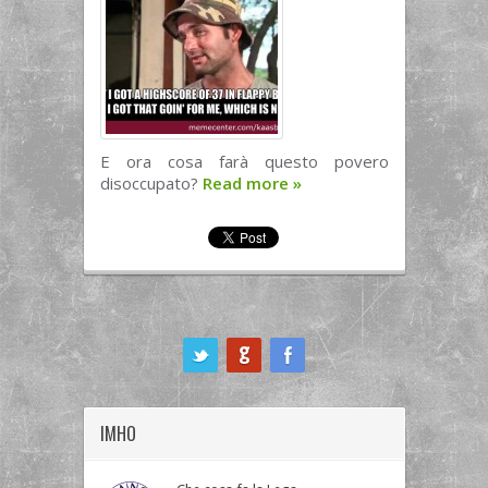
E ora cosa farà questo povero
disoccupato?
Read more
»
ook
IMHO