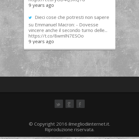
9 years ago
Dieci cose che potresti non sapere
su Emmanuel Macron: - Dovesse
vincere anche il secondo turno delle...
https://t.co/8wmlN7ESOo
9 years ago
ok
© Copyright 2016 ilmegliodiinternet.it.
Riproduzione riservata.