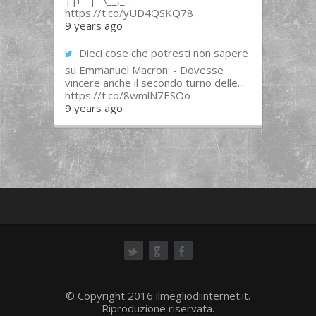
||l “”|””\__,_...
https://t.co/yUD4QSKQ78
9 years ago
Dieci cose che potresti non sapere
su Emmanuel Macron: - Dovesse
vincere anche il secondo turno delle...
https://t.co/8wmlN7ESOo
9 years ago
ok
© Copyright 2016 ilmegliodiinternet.it.
Riproduzione riservata.