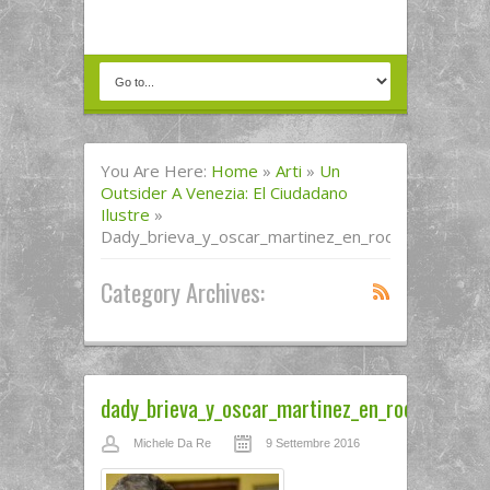
You Are Here:
Home
»
Arti
»
Un
Outsider A Venezia: El Ciudadano
Ilustre
»
Dady_brieva_y_oscar_martinez_en_rodaje_2_simlu
Category Archives:
dady_brieva_y_oscar_martinez_en_rodaje_2_si
Michele Da Re
9 Settembre 2016