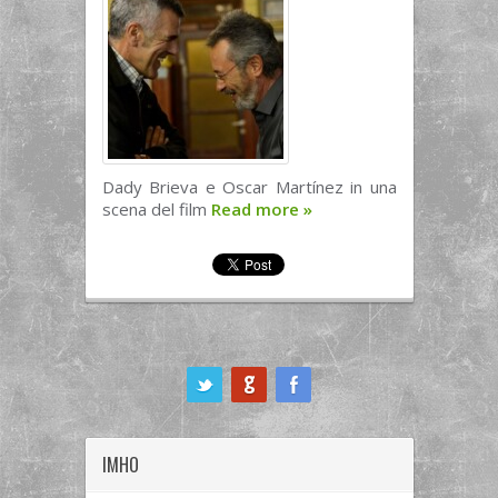
Dady Brieva e Oscar Martínez in una
scena del film
Read more
»
ook
IMHO