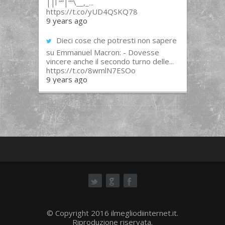
||l “”|””\__,_...
https://t.co/yUD4QSKQ78
9 years ago
Dieci cose che potresti non sapere
su Emmanuel Macron: - Dovesse
vincere anche il secondo turno delle...
https://t.co/8wmlN7ESOo
9 years ago
ok
© Copyright 2016 ilmegliodiinternet.it.
Riproduzione riservata.