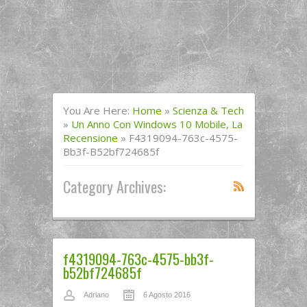
You Are Here:
Home
»
Scienza & Tech
»
Un Anno Con Windows 10 Mobile, La
Recensione
»
F4319094-763c-4575-
Bb3f-B52bf724685f
Category Archives:
f4319094-763c-4575-bb3f-
b52bf724685f
Adriano
6 Agosto 2016