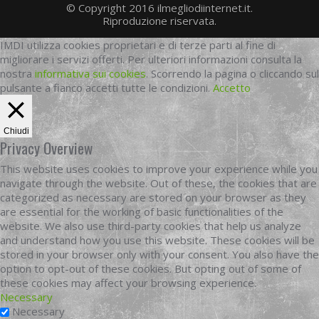
© Copyright 2016 ilmegliodiinternet.it.
Riproduzione riservata.
IMDI utilizza cookies proprietari e di terze parti al fine di
migliorare i servizi offerti. Per ulteriori informazioni consulta la
nostra
informativa sui cookies
. Scorrendo la pagina o cliccando sul
pulsante a fianco accetti tutte le condizioni.
Accetto
Chiudi
Privacy Overview
This website uses cookies to improve your experience while you
navigate through the website. Out of these, the cookies that are
categorized as necessary are stored on your browser as they
are essential for the working of basic functionalities of the
website. We also use third-party cookies that help us analyze
and understand how you use this website. These cookies will be
stored in your browser only with your consent. You also have the
option to opt-out of these cookies. But opting out of some of
these cookies may affect your browsing experience.
Necessary
Necessary