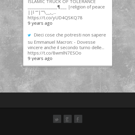
ISLAMIC TRUCK OF TOLERANCE
______________¶___ |religion of peace
||l “”|””\__,_...
https://t.co/yUD4QSKQ78
9 years ago
Dieci cose che potresti non sapere
su Emmanuel Macron: - Dovesse
vincere anche il secondo turno delle...
https://t.co/8wmlN7ESOo
9 years ago
ok