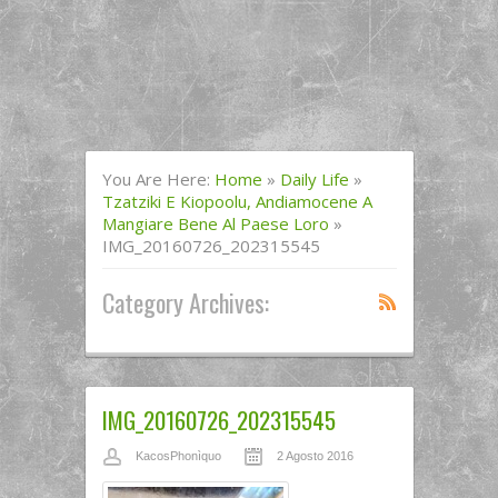
You Are Here:
Home
»
Daily Life
»
Tzatziki E Kiopoolu, Andiamocene A
Mangiare Bene Al Paese Loro
»
IMG_20160726_202315545
Category Archives:
IMG_20160726_202315545
KacosPhonìquo
2 Agosto 2016