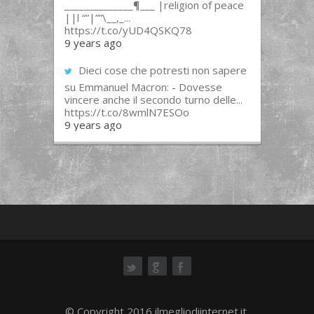
______________¶___ |religion of peace
||l “”|””\__,_...
https://t.co/yUD4QSKQ78
9 years ago
Dieci cose che potresti non sapere
su Emmanuel Macron: - Dovesse
vincere anche il secondo turno delle...
https://t.co/8wmlN7ESOo
9 years ago
ok
© Copyright 2016 ilmegliodiinternet.it.