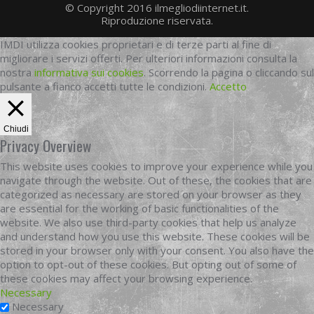
© Copyright 2016 ilmegliodiinternet.it.
Riproduzione riservata.
IMDI utilizza cookies proprietari e di terze parti al fine di
migliorare i servizi offerti. Per ulteriori informazioni consulta la
nostra
informativa sui cookies
. Scorrendo la pagina o cliccando sul
pulsante a fianco accetti tutte le condizioni.
Accetto
Chiudi
Privacy Overview
This website uses cookies to improve your experience while you
navigate through the website. Out of these, the cookies that are
categorized as necessary are stored on your browser as they
are essential for the working of basic functionalities of the
website. We also use third-party cookies that help us analyze
and understand how you use this website. These cookies will be
stored in your browser only with your consent. You also have the
option to opt-out of these cookies. But opting out of some of
these cookies may affect your browsing experience.
Necessary
Necessary