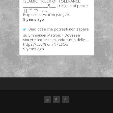
ISLAMIC TRUCK OF TOLERANCE
______________¶___ |religion of peace
||l “”|””\__,_...
https://t.co/yUD4QSKQ78
9 years ago
Dieci cose che potresti non sapere
su Emmanuel Macron: - Dovesse
vincere anche il secondo turno delle...
https://t.co/8wmlN7ESOo
9 years ago
ok