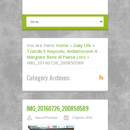
You Are Here:
Home
»
Daily Life
»
Tzatziki E Kiopoolu, Andiamocene A
Mangiare Bene Al Paese Loro
»
IMG_20160726_200850589
Category Archives:
IMG_20160726_200850589
KacosPhonìquo
2 Agosto 2016