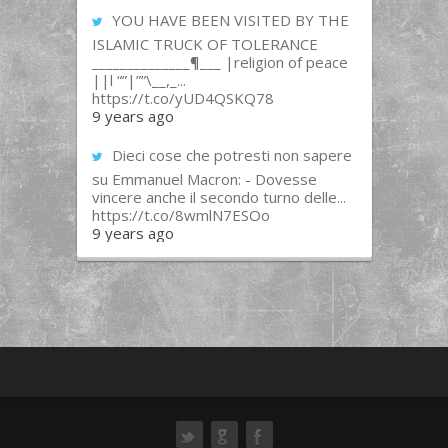
YOU HAVE BEEN VISITED BY THE
ISLAMIC TRUCK OF TOLERANCE
______________¶___ |religion of peace
||l “”|””\__,_...
https://t.co/yUD4QSKQ78
9 years ago
Dieci cose che potresti non sapere
su Emmanuel Macron: - Dovesse
vincere anche il secondo turno delle...
https://t.co/8wmlN7ESOo
9 years ago
ok