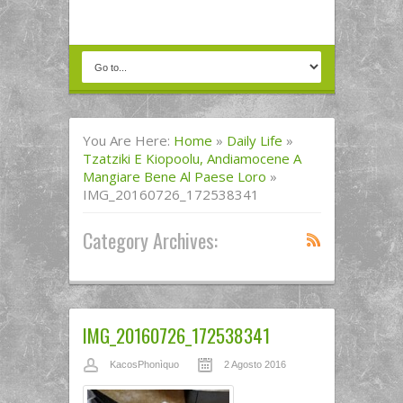
You Are Here:
Home
»
Daily Life
»
Tzatziki E Kiopoolu, Andiamocene A
Mangiare Bene Al Paese Loro
»
IMG_20160726_172538341
Category Archives:
IMG_20160726_172538341
KacosPhonìquo
2 Agosto 2016