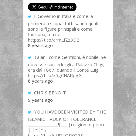
Il Governo in Italia è come la
primiera a scopa: tutti sanno quali
sono le figure principali e come
funziona, ma ne…
https://t.co/armLfZz3D2
8 years ago
Tajani, come Gentiloni, è nobile. Se
dovesse succedergli a Palazzo Chigi,
era dal 1867, quando il Conte Luigi...
https://t.co/x5gCNARpgG
8 years ago
CHRIS BENOIT
9 years ago
YOU HAVE BEEN VISITED BY THE
ISLAMIC TRUCK OF TOLERANCE
______________¶___ |religion of peace
||l “”|””\__,_...
https://t.co/yUD4QSKQ78