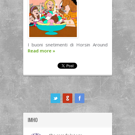
I buoni snetimenti di Horsin Around
Read more
»
ook
IMHO