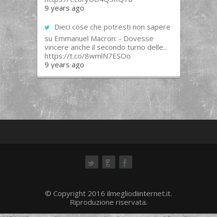
9 years ago
Dieci cose che potresti non sapere
su Emmanuel Macron: - Dovesse
vincere anche il secondo turno delle...
https://t.co/8wmlN7ESOo
9 years ago
ok
© Copyright 2016 ilmegliodiinternet.it.
Riproduzione riservata.