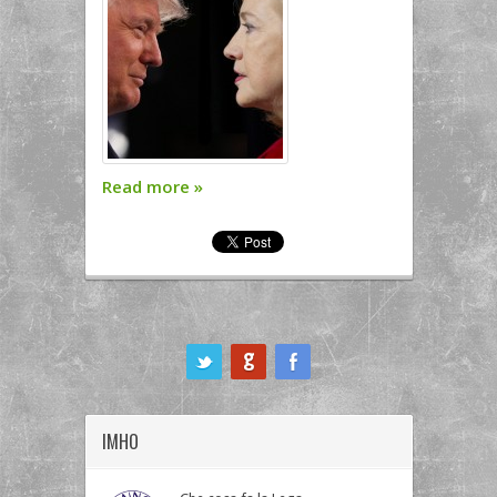
Read more
»
ook
IMHO