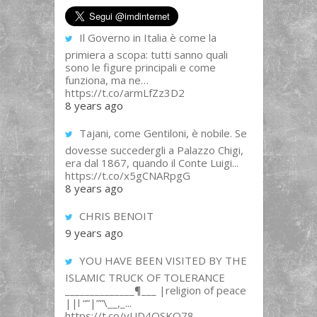
Il Governo in Italia è come la
primiera a scopa: tutti sanno quali
sono le figure principali e come
funziona, ma ne…
https://t.co/armLfZz3D2
8 years ago
Tajani, come Gentiloni, è nobile. Se
dovesse succedergli a Palazzo Chigi,
era dal 1867, quando il Conte Luigi...
https://t.co/x5gCNARpgG
8 years ago
CHRIS BENOIT
9 years ago
YOU HAVE BEEN VISITED BY THE
ISLAMIC TRUCK OF TOLERANCE
______________¶___ |religion of peace
||l “”|””\__,_...
https://t.co/yUD4QSKQ78