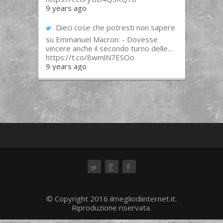
9 years ago
Dieci cose che potresti non sapere
su Emmanuel Macron: - Dovesse
vincere anche il secondo turno delle...
https://t.co/8wmlN7ESOo
9 years ago
ok
© Copyright 2016 ilmegliodiinternet.it.
Riproduzione riservata.