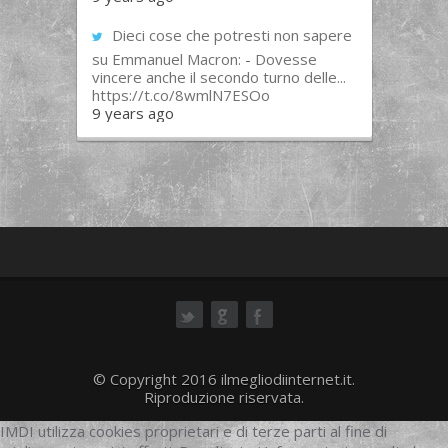
Dieci cose che potresti non sapere
su Emmanuel Macron: - Dovesse
vincere anche il secondo turno delle...
https://t.co/8wmlN7ESOo
9 years ago
ok
© Copyright 2016 ilmegliodiinternet.it.
Riproduzione riservata.
IMDI utilizza cookies proprietari e di terze parti al fine di