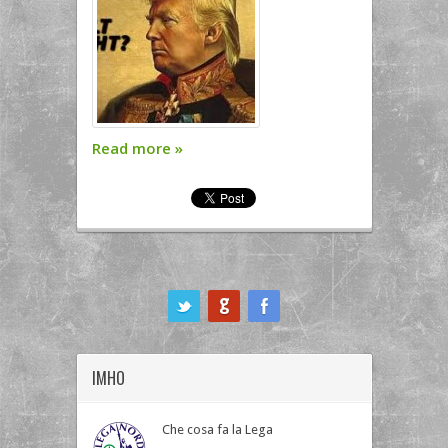
Read more
»
ook
IMHO
Che cosa fa la Lega