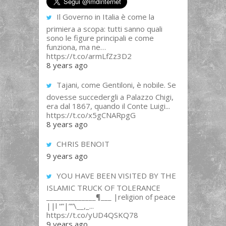
Il Governo in Italia è come la
primiera a scopa: tutti sanno quali
sono le figure principali e come
funziona, ma ne…
https://t.co/armLfZz3D2
8 years ago
Tajani, come Gentiloni, è nobile. Se
dovesse succedergli a Palazzo Chigi,
era dal 1867, quando il Conte Luigi...
https://t.co/x5gCNARpgG
8 years ago
CHRIS BENOIT
9 years ago
YOU HAVE BEEN VISITED BY THE
ISLAMIC TRUCK OF TOLERANCE
______________¶___ |religion of peace
||l “”|””\__,_...
https://t.co/yUD4QSKQ78
9 years ago