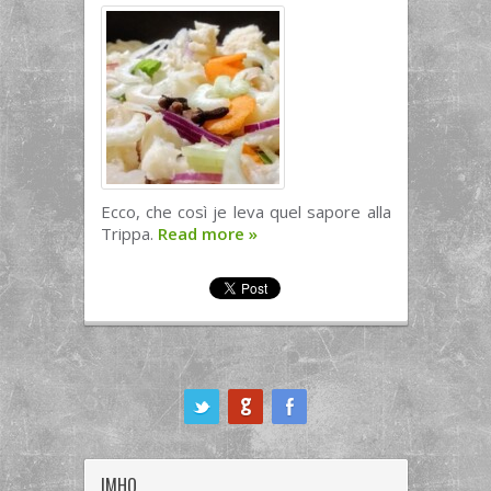
Ecco, che così je leva quel sapore alla
Trippa.
Read more
»
ook
IMHO