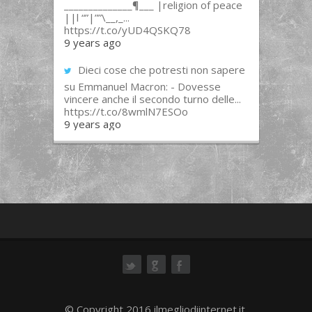
______________¶___ |religion of peace
||l “”|””\__,_...
https://t.co/yUD4QSKQ78
9 years ago
Dieci cose che potresti non sapere
su Emmanuel Macron: - Dovesse
vincere anche il secondo turno delle...
https://t.co/8wmlN7ESOo
9 years ago
ok
© Copyright 2016 ilmegliodiinternet.it.