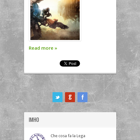
Read more
»
ook
IMHO
Che cosa fa la Lega