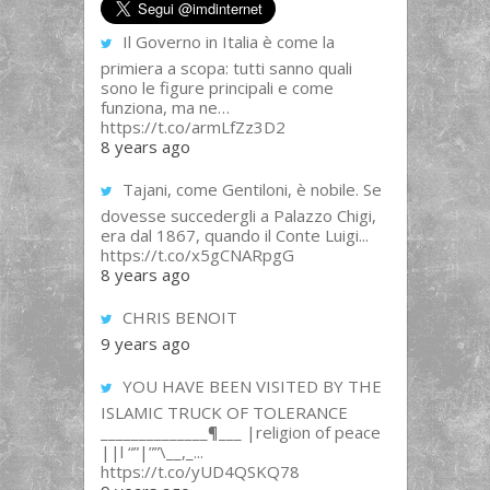
Il Governo in Italia è come la
primiera a scopa: tutti sanno quali
sono le figure principali e come
funziona, ma ne…
https://t.co/armLfZz3D2
8 years ago
Tajani, come Gentiloni, è nobile. Se
dovesse succedergli a Palazzo Chigi,
era dal 1867, quando il Conte Luigi...
https://t.co/x5gCNARpgG
8 years ago
CHRIS BENOIT
9 years ago
YOU HAVE BEEN VISITED BY THE
ISLAMIC TRUCK OF TOLERANCE
______________¶___ |religion of peace
||l “”|””\__,_...
https://t.co/yUD4QSKQ78