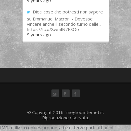
9 years ago
Dieci cose che potresti non sapere
su Emmanuel Macron: - Dovesse
vincere anche il secondo turno delle...
https://t.co/8wmlN7ESOo
9 years ago
ok
© Copyright 2016 ilmegliodiinternet.it.
Riproduzione riservata.
IMDI utilizza cookies proprietari e di terze parti al fine di