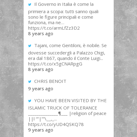
Il Governo in Italia è come la
primiera a scopa: tutti sanno quali
sono le figure principali e come
funziona, ma ne…
https://t.co/armLfZz3D2
8 years ago
Tajani, come Gentiloni, è nobile. Se
dovesse succedergli a Palazzo Chigi,
era dal 1867, quando il Conte Luigi...
https://t.co/x5gCNARpgG
8 years ago
CHRIS BENOIT
9 years ago
YOU HAVE BEEN VISITED BY THE
ISLAMIC TRUCK OF TOLERANCE
______________¶___ |religion of peace
||l “”|””\__,_...
https://t.co/yUD4QSKQ78
9 years ago