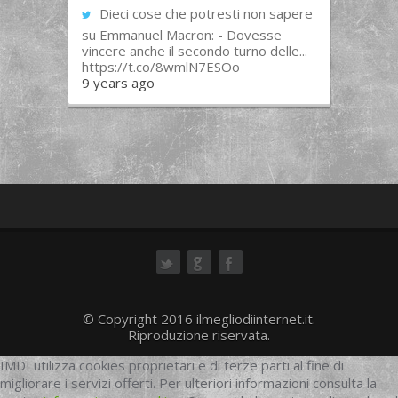
Dieci cose che potresti non sapere
su Emmanuel Macron: - Dovesse
vincere anche il secondo turno delle...
https://t.co/8wmlN7ESOo
9 years ago
ok
© Copyright 2016 ilmegliodiinternet.it.
Riproduzione riservata.
IMDI utilizza cookies proprietari e di terze parti al fine di
migliorare i servizi offerti. Per ulteriori informazioni consulta la