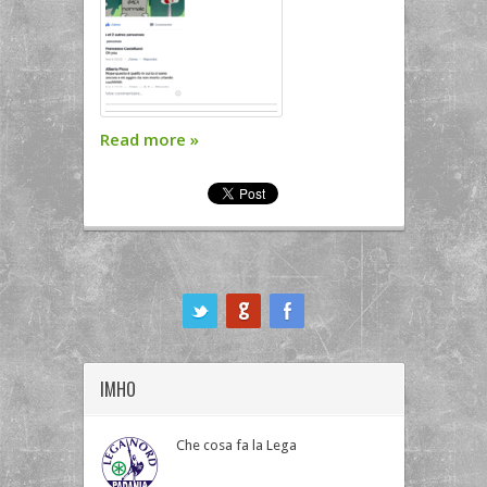
Read more
»
ook
IMHO
Che cosa fa la Lega