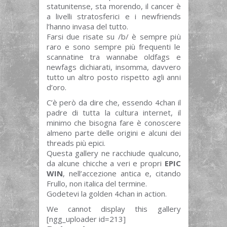
statunitense, sta morendo, il cancer è
a livelli stratosferici e i newfriends
l’hanno invasa del tutto.
Farsi due risate su /b/ è sempre più
raro e sono sempre più frequenti le
scannatine tra wannabe oldfags e
newfags dichiarati, insomma, davvero
tutto un altro posto rispetto agli anni
d’oro.
C’è però da dire che, essendo 4chan il
padre di tutta la cultura internet, il
minimo che bisogna fare è conoscere
almeno parte delle origini e alcuni dei
threads più epici.
Questa gallery ne racchiude qualcuno,
da alcune chicche a veri e propri
EPIC
WIN
, nell’accezione antica e, citando
Frullo, non italica del termine.
Godetevi la golden 4chan in action.
We cannot display this gallery
[ngg_uploader id=213]