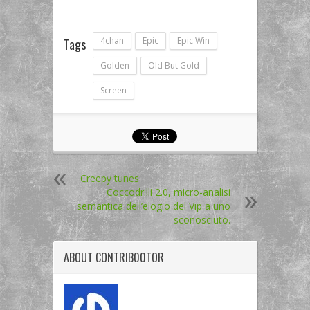
4chan
Epic
Epic Win
Tags
Golden
Old But Gold
Screen
Creepy tunes
Coccodrilli 2.0, micro-analisi
semantica dell’elogio del Vip a uno
sconosciuto.
ABOUT
CONTRIB00TOR