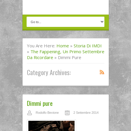
You Are Here:
Home
»
Storia Di IMDI
»
The Fappening, Un Primo Settembre
Da Ricordare
»
Dimmi Pure
Category Archives:
Dimmi pure
Rodolfo Bevione
2 Settembre 2014