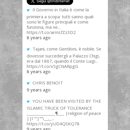
Il Governo in Italia è come la
primiera a scopa: tutti sanno quali
sono le figure principali e come
funziona, ma ne…
https://t.co/armLfZz3D2
8 years ago
Tajani, come Gentiloni, è nobile. Se
dovesse succedergli a Palazzo Chigi,
era dal 1867, quando il Conte Luigi...
https://t.co/x5gCNARpgG
8 years ago
CHRIS BENOIT
9 years ago
YOU HAVE BEEN VISITED BY THE
ISLAMIC TRUCK OF TOLERANCE
______________¶___ |religion of peace
||l “”|””\__,_...
https://t.co/yUD4QSKQ78
9 years ago