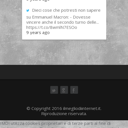
Dieci cose che potresti non sapere
su Emmanuel Macron: - Dovesse
vincere anche il secondo turno delle...
https://t.co/8wmlN7ESOo
9 years ago
ok
© Copyright 2016 ilmegliodiinternet.it.
Riproduzione riservata.
IMDI utilizza cookies proprietari e di terze parti al fine di