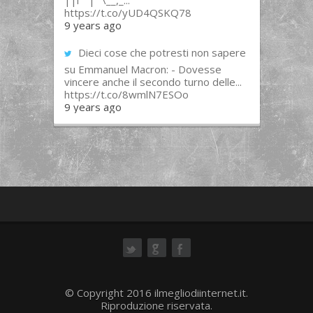
||l “”|””\__,_...
https://t.co/yUD4QSKQ78
9 years ago
Dieci cose che potresti non sapere
su Emmanuel Macron: - Dovesse
vincere anche il secondo turno delle...
https://t.co/8wmlN7ESOo
9 years ago
ok
© Copyright 2016 ilmegliodiinternet.it.
Riproduzione riservata.