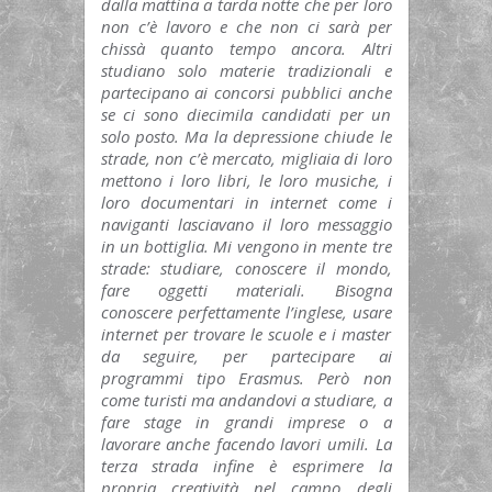
dalla mattina a tarda notte che per loro
non c’è lavoro e che non ci sarà per
chissà quanto tempo ancora. Altri
studiano solo materie tradizionali e
partecipano ai concorsi pubblici anche
se ci sono diecimila candidati per un
solo posto. Ma la depressione chiude le
strade, non c’è mercato, migliaia di loro
mettono i loro libri, le loro musiche, i
loro documentari in internet come i
naviganti lasciavano il loro messaggio
in un bottiglia. Mi vengono in mente tre
strade: studiare, conoscere il mondo,
fare oggetti materiali. Bisogna
conoscere perfettamente l’inglese, usare
internet per trovare le scuole e i master
da seguire, per partecipare ai
programmi tipo Erasmus. Però non
come turisti ma andandovi a studiare, a
fare stage in grandi imprese o a
lavorare anche facendo lavori umili. La
terza strada infine è esprimere la
propria creatività nel campo degli