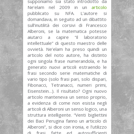
supponiamo sia stato introdotto da
Ne’elam nel 2009 in un
articolo
pubblicato su NFA. L’autore si
domandava, in seguito ad un dibattito
sull’inutilità dei corsivi di Francesco
Alberoni, se la matematica potesse
aiutarci a capire “il laboratorio
intellettuale” di questo maestro delle
ovvietà. Ne’elam ha preso quindi un
articolo del noto autore, ha distinto
ogni singola frase numerandola, e ha
generato nuovi articoli estraendo le
frasi secondo serie matematiche di
vario tipo (solo frasi pari, solo dispari,
Fibonacci, Tetranacci, numeri primi,
Eisenstein…). Il risultato? Ogni nuovo
articolo manteneva un senso proprio,
a evidenza di come non esista negli
articoli di Alberoni un senso logico, una
struttura intelligente. “Venti bigliettini
dei Baci Perugina fanno un articolo di
Alberoni”, si dice con ironia, e l’utilizzo
di frasi fatte ed autosufficienti