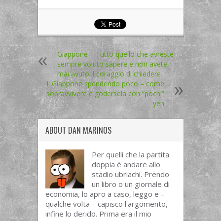
Giappone – Tutto quello che avreste
sempre voluto sapere e non avete
mai avuto il coraggio di chiedere
Il Giappone spendendo poco – come
sopravvivere e godersela con “pochi”
yen
ABOUT
DAN MARINOS
Per quelli che la partita
doppia è andare allo
stadio ubriachi. Prendo
un libro o un giornale di
economia, lo apro a caso, leggo e –
qualche volta – capisco l'argomento,
infine lo derido. Prima era il mio