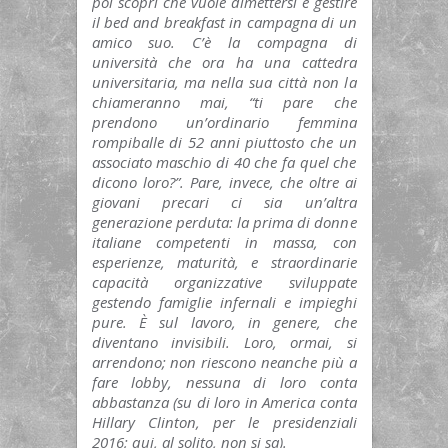
poi scopri che vuole dimettersi e gestire
il bed and breakfast in campagna di un
amico suo. C’è la compagna di
università che ora ha una cattedra
universitaria, ma nella sua città non la
chiameranno mai, “ti pare che
prendono un’ordinario femmina
rompiballe di 52 anni piuttosto che un
associato maschio di 40 che fa quel che
dicono loro?”. Pare, invece, che oltre ai
giovani precari ci sia un’altra
generazione perduta: la prima di donne
italiane competenti in massa, con
esperienze, maturità, e straordinarie
capacità organizzative sviluppate
gestendo famiglie infernali e impieghi
pure. È sul lavoro, in genere, che
diventano invisibili. Loro, ormai, si
arrendono; non riescono neanche più a
fare lobby, nessuna di loro conta
abbastanza (su di loro in America conta
Hillary Clinton, per le presidenziali
2016; qui, al solito, non si sa).