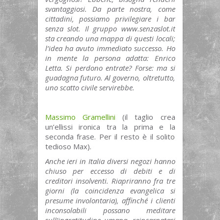
svantaggiosi. Da parte nostra, come
cittadini, possiamo privilegiare i bar
senza slot. Il gruppo www.senzaslot.it
sta creando una mappa di questi locali;
l’idea ha avuto immediato successo. Ho
in mente la persona adatta: Enrico
Letta. Si perdono entrate? Forse: ma si
guadagna futuro. Al governo, oltretutto,
uno scatto civile servirebbe.
Massimo Gramellini
(il taglio crea
un’ellissi ironica tra la prima e la
seconda frase. Per il resto è il solito
tedioso Max).
Anche ieri in Italia diversi negozi hanno
chiuso per eccesso di debiti e di
creditori insolventi. Riapriranno fra tre
giorni (la coincidenza evangelica si
presume involontaria), affinché i clienti
inconsolabili possano meditare
sull’ingratitudine umana, reincarnatasi