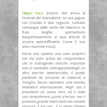
Filippo Facci
(l’uomo che arriva al
Festival del Giornalismo su una Jaguar
con Cruciani e due ragazze. Lontano
comunque dalle vette del Maestro, le
frasi lunghe permettono
inaspettatamente ai suoi articoli di
essere autosufficienti. Come il suo
unico neurone iroso).
Vorrei solo ripetere una cosa semplice
ma che pare ardua da comprendere:
che lo scalcagnato esercito «razzista»
non si combatte contrapponendogli un
altro esercito «antirazzista», il quale,
partendo da un’uscita di Calderoli a
Treviglio, faccia esplodere una bomba
mediatica internazionale. Negli Usa è
presidente un uomo nero, ed è stato
uno straordinario punto d’arrivo: ma il
prossimo grande balzo sarà non notarlo
neppure. E via così. È lo stesso Obama