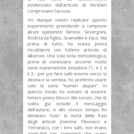
evidenziato dall’articolo di Ne’elam
comprovano l’accusa.
Ho dunque voluto replicare questo
esperimento prendendo a campione
alcuni opinionisti famosi: Severgnini,
Rodotà (la figlia), Gramellini e Facci. Ma
prima di tutto, ho voluto prima
riscaldarmi con l’ultimo articolo di
Alberoni. Una sola nota metodologica,
prima di cominciare: siccome molte
serie matematiche includono l’1, il 2 e
il 3, per poi fare salti enormi verso la
decina e la ventina, ho preferito usare
solo la serie “numeri dispari”. In
questo modo ho evitato di inserire
l’intero primo blocco dei corsivi, che di
solito già include il messaggio
dell’autore, e allo stesso tempo ho
eliminato “solo” la metà delle frasi
degli articoli (mentre Fibonacci e
Tetranacci, con i loro salti, non erano
applicabili per opinionisti che usano