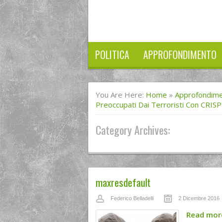
POLITICA
APPROFONDIMENTO
You Are Here:
Home
»
Approfondim
Preoccupati Dai Terroristi Con CRIS
Category Archives:
maxresdefault
Federico Belladelli
2 Dicembre 2016
Read mo