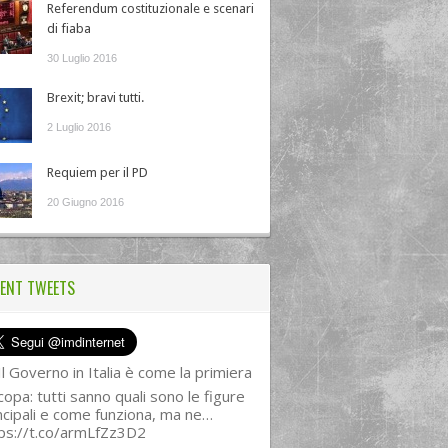
Referendum costituzionale e scenari
di fiaba
30 Luglio 2016
Brexit; bravi tutti.
2 Luglio 2016
Requiem per il PD
20 Giugno 2016
ENT TWEETS
l Governo in Italia è come la primiera
copa: tutti sanno quali sono le figure
ncipali e come funziona, ma ne…
ps://t.co/armLfZz3D2