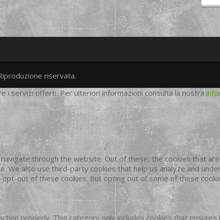
Riproduzione riservata.
twitter
googleplus
facebook
re i servizi offerti. Per ulteriori informazioni consulta la nostra
info
navigate through the website. Out of these, the cookies that ar
site. We also use third-party cookies that help us analyze and und
o opt-out of these cookies. But opting out of some of these cook
ction properly. This category only includes cookies that ensures 