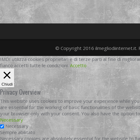
© Copyright 2016 ilmegliodiinternet.it. 
IMDI utilizza cookies proprietari e di terze parti al fine di migliora
fianco accetti tutte le condizioni.
Accetto
Chiudi
Privacy Overview
This website uses cookies to improve your experience while you 
are essential for the working of basic functionalities of the web
your browser only with your consent. You also have the option t
Necessary
Necessary
Sempre abilitato
Necessary cookies are absolutely essential for the website to fun