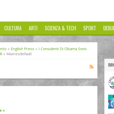
CULTURA
ARTI
SCIENZA & TECH
SPORT
DEBU
twitter
googleplus
facebook
ento
»
English Press
»
I Consulenti Di Obama Sono
PR
»
Maxresdefault
IM
re
»