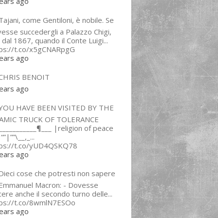
ears ago
ajani, come Gentiloni, è nobile. Se
esse succedergli a Palazzo Chigi,
 dal 1867, quando il Conte Luigi...
tps://t.co/x5gCNARpgG
ears ago
CHRIS BENOIT
ears ago
YOU HAVE BEEN VISITED BY THE
LAMIC TRUCK OF TOLERANCE
___________¶___ |religion of peace
“”|””\__,_...
tps://t.co/yUD4QSKQ78
ears ago
Dieci cose che potresti non sapere
 Emmanuel Macron: - Dovesse
cere anche il secondo turno delle...
tps://t.co/8wmlN7ESOo
ears ago