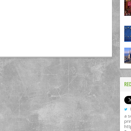
REC
I
a s
pri
htt