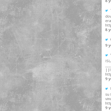
8 y
T
dov
era
ht
8 y
9 y
IS
___
||l 
ht
9 y
su
vin
ht
9 y