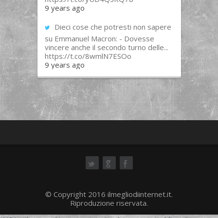
9 years ago
Dieci cose che potresti non sapere
su Emmanuel Macron: - Dovesse
vincere anche il secondo turno delle...
https://t.co/8wmlN7ESOo
9 years ago
ok
© Copyright 2016 ilmegliodiinternet.it.
Riproduzione riservata.