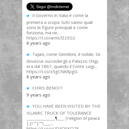
Il Governo in Italia è come la
primiera a scopa: tutti sanno quali
sono le figure principali e come
funziona, ma ne…
https://t.co/armLfZz3D2
8 years ago
Tajani, come Gentiloni, è nobile. Se
dovesse succedergli a Palazzo Chigi,
era dal 1867, quando il Conte Luigi...
https://t.co/x5gCNARpgG
8 years ago
CHRIS BENOIT
9 years ago
YOU HAVE BEEN VISITED BY THE
ISLAMIC TRUCK OF TOLERANCE
______________¶___ |religion of peace
||l “”|””\__,_...
https://t.co/yUD4QSKQ78