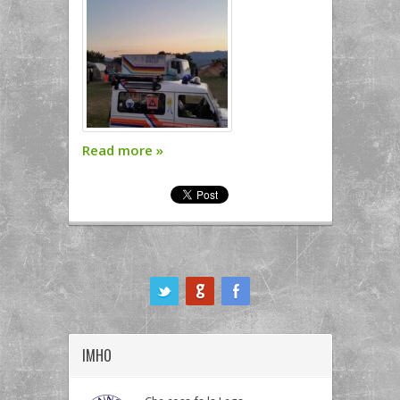
Read more
»
ook
IMHO