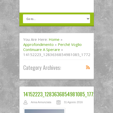
You Are Here:
Home
»
Approfondimento
»
Perché Voglio
Continuare A Sperare
»
14152223_1283636854981085_1772369906_o
Category Archives:
14152223_1283636854981085_1772369906_
Anna Annunziata
31 Agosto 2016