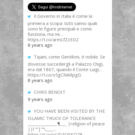
Il Governo in Italia è come la
primiera a scopa: tutti sanno quali
sono le figure principali e come
funziona, ma ne…
https://t.co/armLfZz3D2
8 years ago
Tajani, come Gentiloni, è nobile. Se
dovesse succedergli a Palazzo Chigi,
era dal 1867, quando il Conte Luigi...
https://t.co/x5gCNARpgG
8 years ago
CHRIS BENOIT
9 years ago
YOU HAVE BEEN VISITED BY THE
ISLAMIC TRUCK OF TOLERANCE
______________¶___ |religion of peace
||l “”|””\__,_...
https://t.co/yUD4QSKQ78