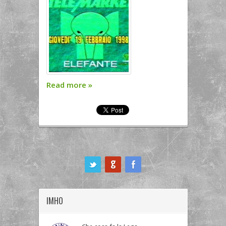
Read more
»
ook
IMHO