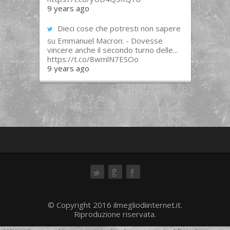
9 years ago
Dieci cose che potresti non sapere
su Emmanuel Macron: - Dovesse
vincere anche il secondo turno delle...
https://t.co/8wmlN7ESOo
9 years ago
ok
© Copyright 2016 ilmegliodiinternet.it.
Riproduzione riservata.