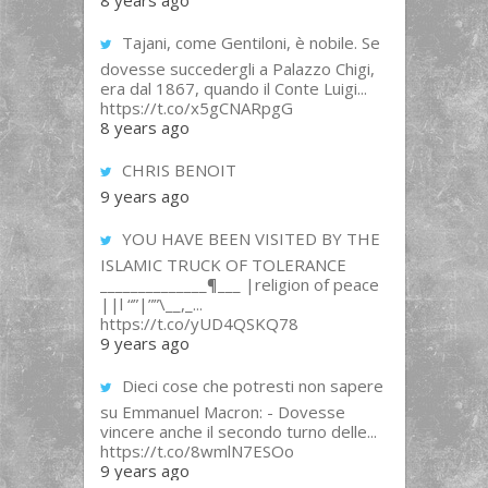
8 years ago
Tajani, come Gentiloni, è nobile. Se
dovesse succedergli a Palazzo Chigi,
era dal 1867, quando il Conte Luigi...
https://t.co/x5gCNARpgG
8 years ago
CHRIS BENOIT
9 years ago
YOU HAVE BEEN VISITED BY THE
ISLAMIC TRUCK OF TOLERANCE
______________¶___ |religion of peace
||l “”|””\__,_...
https://t.co/yUD4QSKQ78
9 years ago
Dieci cose che potresti non sapere
su Emmanuel Macron: - Dovesse
vincere anche il secondo turno delle...
https://t.co/8wmlN7ESOo
9 years ago