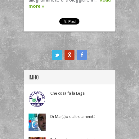
more
»
ook
IMHO
Che cosa fa la Lega
Di Mai(L)o e altre amenità