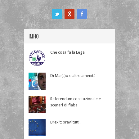
ook
IMHO
Che cosa fa la Lega
Di Mai(L)o e altre amenità
Referendum costituzionale e
scenari di fiaba
Brexit; bravi tutti.