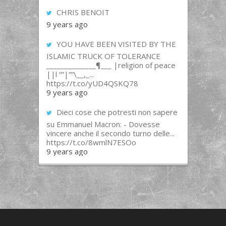
CHRIS BENOIT
9 years ago
YOU HAVE BEEN VISITED BY THE
ISLAMIC TRUCK OF TOLERANCE
______________¶___ |religion of peace
||l “”|””\__,_...
https://t.co/yUD4QSKQ78
9 years ago
Dieci cose che potresti non sapere
su Emmanuel Macron: - Dovesse
vincere anche il secondo turno delle...
https://t.co/8wmlN7ESOo
9 years ago