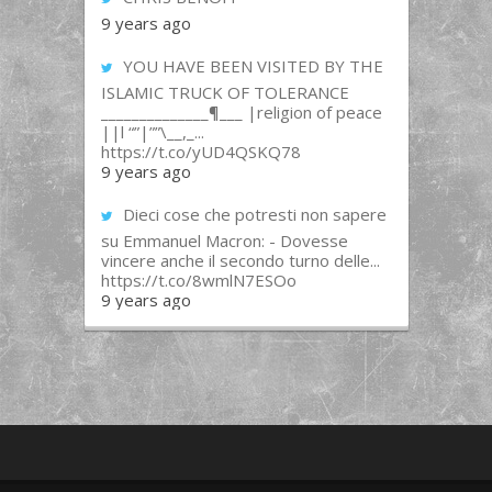
9 years ago
YOU HAVE BEEN VISITED BY THE
ISLAMIC TRUCK OF TOLERANCE
______________¶___ |religion of peace
||l “”|””\__,_...
https://t.co/yUD4QSKQ78
9 years ago
Dieci cose che potresti non sapere
su Emmanuel Macron: - Dovesse
vincere anche il secondo turno delle...
https://t.co/8wmlN7ESOo
9 years ago