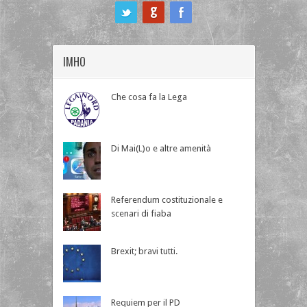
ook
IMHO
Che cosa fa la Lega
Di Mai(L)o e altre amenità
Referendum costituzionale e
scenari di fiaba
Brexit; bravi tutti.
Requiem per il PD