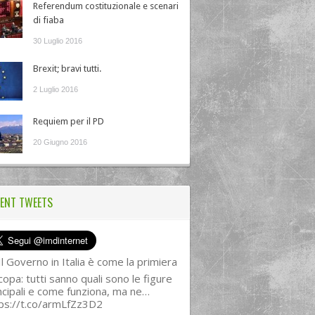
Referendum costituzionale e scenari
di fiaba
30 Luglio 2016
Brexit; bravi tutti.
2 Luglio 2016
Requiem per il PD
20 Giugno 2016
ENT TWEETS
l Governo in Italia è come la primiera
copa: tutti sanno quali sono le figure
ncipali e come funziona, ma ne…
ps://t.co/armLfZz3D2