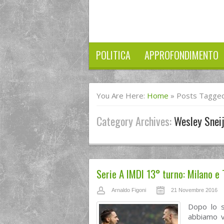
POLITICA
APPROFONDIMENTO
You Are Here:
Home
»
Posts Tagged
Category Archives:
Wesley Snei
Serie A IMDI 13° turno: Milano e 
Arnaldo Figoni
21 Novembre 2016
Dopo lo s
abbiamo v