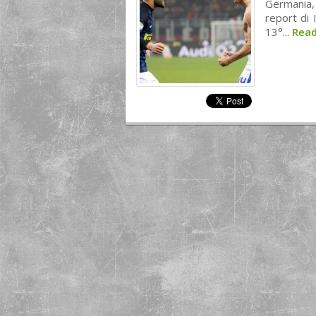
Germania, 
report di 
13°...
Rea