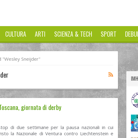
CULTURA
ARTI
SCIENZA & TECH
SPORT
DEBU
twitter
googleplus
facebook
 "Wesley Sneijder"
jder
IM
Toscana, giornata di derby
top di due settimane per la pausa nazionali in cui
isto la Nazionale di Ventura contro Liechtenstein e