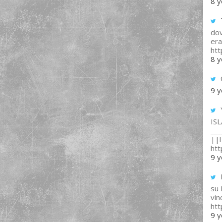
8 y
T
dov
era
ht
8 y
9 y
IS
___
||l 
ht
9 y
su
vin
ht
9 y