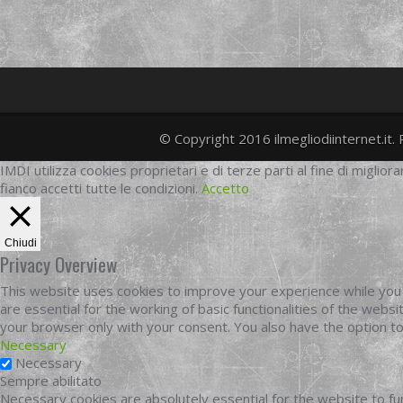
© Copyright 2016 ilmegliodiinternet.it. 
IMDI utilizza cookies proprietari e di terze parti al fine di migliora
fianco accetti tutte le condizioni.
Accetto
Chiudi
Privacy Overview
This website uses cookies to improve your experience while you 
are essential for the working of basic functionalities of the web
your browser only with your consent. You also have the option t
Necessary
Necessary
Sempre abilitato
Necessary cookies are absolutely essential for the website to fun