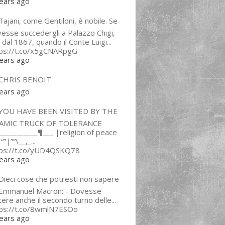
ears ago
ajani, come Gentiloni, è nobile. Se
esse succedergli a Palazzo Chigi,
 dal 1867, quando il Conte Luigi...
tps://t.co/x5gCNARpgG
ears ago
CHRIS BENOIT
ears ago
YOU HAVE BEEN VISITED BY THE
LAMIC TRUCK OF TOLERANCE
___________¶___ |religion of peace
“”|””\__,_...
tps://t.co/yUD4QSKQ78
ears ago
Dieci cose che potresti non sapere
 Emmanuel Macron: - Dovesse
cere anche il secondo turno delle...
tps://t.co/8wmlN7ESOo
ears ago