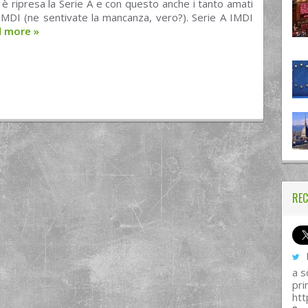
è ripresa la Serie A e con questo anche i tanto amati
IMDI (ne sentivate la mancanza, vero?). Serie A IMDI
d more
»
REC
I
a s
pri
htt