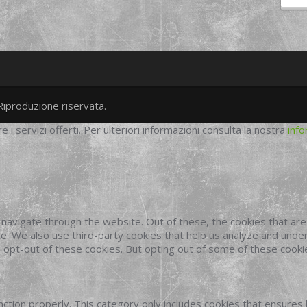
Riproduzione riservata.
twitter
googleplus
facebook
re i servizi offerti. Per ulteriori informazioni consulta la nostra
info
navigate through the website. Out of these, the cookies that ar
site. We also use third-party cookies that help us analyze and und
o opt-out of these cookies. But opting out of some of these cook
ction properly. This category only includes cookies that ensures 