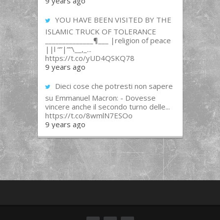
9 years ago
YOU HAVE BEEN VISITED BY THE
ISLAMIC TRUCK OF TOLERANCE
______________¶___ |religion of peace
||l “”|””\__,_...
https://t.co/yUD4QSKQ78
9 years ago
Dieci cose che potresti non sapere
su Emmanuel Macron: - Dovesse
vincere anche il secondo turno delle...
https://t.co/8wmlN7ESOo
9 years ago