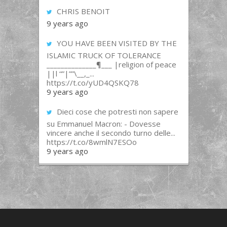
CHRIS BENOIT
9 years ago
YOU HAVE BEEN VISITED BY THE
ISLAMIC TRUCK OF TOLERANCE
______________¶___ |religion of peace
||l “”|””\__,_...
https://t.co/yUD4QSKQ78
9 years ago
Dieci cose che potresti non sapere
su Emmanuel Macron: - Dovesse
vincere anche il secondo turno delle...
https://t.co/8wmlN7ESOo
9 years ago