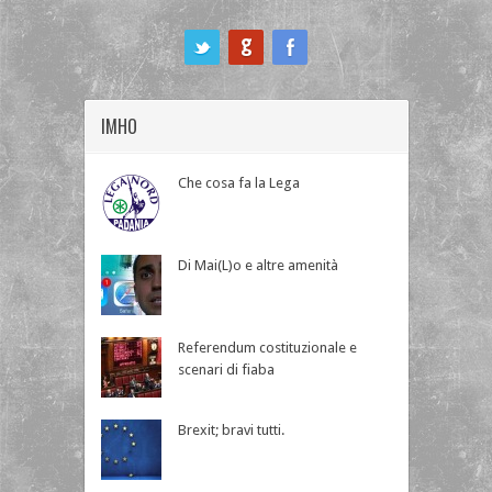
ook
IMHO
Che cosa fa la Lega
Di Mai(L)o e altre amenità
Referendum costituzionale e
scenari di fiaba
Brexit; bravi tutti.