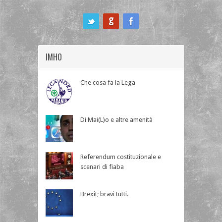
ook
IMHO
Che cosa fa la Lega
Di Mai(L)o e altre amenità
Referendum costituzionale e
scenari di fiaba
Brexit; bravi tutti.