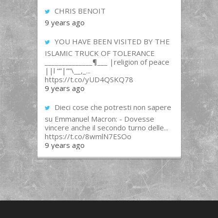
CHRIS BENOIT
9 years ago
YOU HAVE BEEN VISITED BY THE
ISLAMIC TRUCK OF TOLERANCE
______________¶___ |religion of peace
||l “”|””\__,_...
https://t.co/yUD4QSKQ78
9 years ago
Dieci cose che potresti non sapere
su Emmanuel Macron: - Dovesse
vincere anche il secondo turno delle...
https://t.co/8wmlN7ESOo
9 years ago