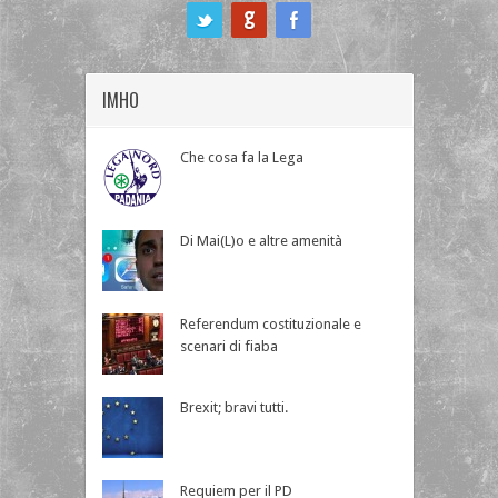
ook
IMHO
Che cosa fa la Lega
Di Mai(L)o e altre amenità
Referendum costituzionale e
scenari di fiaba
Brexit; bravi tutti.
Requiem per il PD