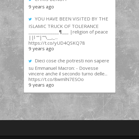
9 years ago
YOU HAVE BEEN VISITED BY THE
ISLAMIC TRUCK OF TOLERANCE
______________¶___ |religion of peace
||l “”|””\__,_...
https://t.co/yUD4QSKQ78
9 years ago
Dieci cose che potresti non sapere
su Emmanuel Macron: - Dovesse
vincere anche il secondo turno delle...
https://t.co/8wmlN7ESOo
9 years ago