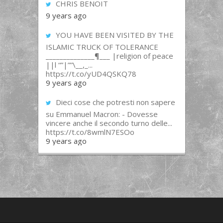
CHRIS BENOIT
9 years ago
YOU HAVE BEEN VISITED BY THE
ISLAMIC TRUCK OF TOLERANCE
______________¶___ |religion of peace
||l “”|””\__,_...
https://t.co/yUD4QSKQ78
9 years ago
Dieci cose che potresti non sapere
su Emmanuel Macron: - Dovesse
vincere anche il secondo turno delle...
https://t.co/8wmlN7ESOo
9 years ago