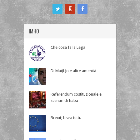
ook
IMHO
Che cosa fa la Lega
Di Mai(L)o e altre amenità
Referendum costituzionale e
scenari di fiaba
Brexit; bravi tutti.