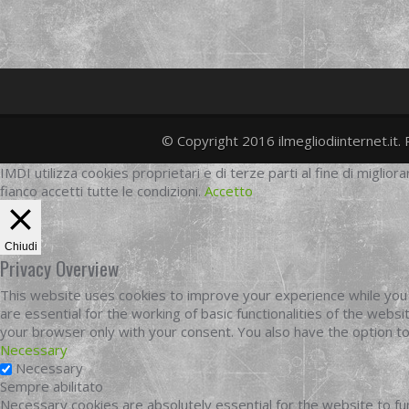
© Copyright 2016 ilmegliodiinternet.it. 
IMDI utilizza cookies proprietari e di terze parti al fine di migliora
fianco accetti tutte le condizioni.
Accetto
Chiudi
Privacy Overview
This website uses cookies to improve your experience while you 
are essential for the working of basic functionalities of the web
your browser only with your consent. You also have the option t
Necessary
Necessary
Sempre abilitato
Necessary cookies are absolutely essential for the website to fun