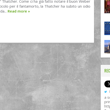
” Thatcher. Come ci ha già fatto notare il buon Weber
ticolo per il fantamorto, la Thatcher ha subito un odio
da...
Read more
»
REC
I
a s
pri
htt