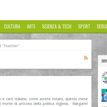
CULTURA
ARTI
SCIENZA & TECH
SPORT
DEBU
twitter
googleplus
facebook
 "thatcher"
IM
ani e care Italiane, come avrete notato, questo mese
a morte di un’icona della politica Inglese, Margaret