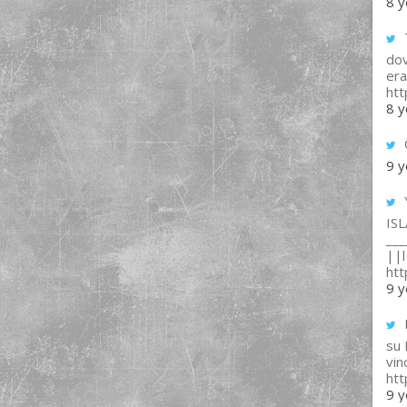
8 y
T
dov
era
ht
8 y
9 y
IS
___
||l 
ht
9 y
su
vin
ht
9 y