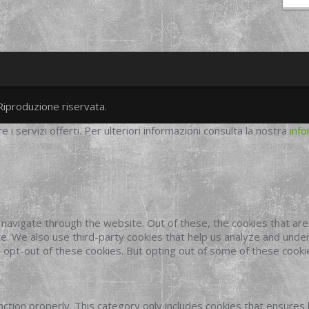
Riproduzione riservata.
twitter
googleplus
facebook
re i servizi offerti. Per ulteriori informazioni consulta la nostra
info
navigate through the website. Out of these, the cookies that ar
site. We also use third-party cookies that help us analyze and und
o opt-out of these cookies. But opting out of some of these cook
ction properly. This category only includes cookies that ensures 