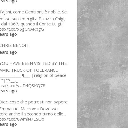
ears ago
ajani, come Gentiloni, è nobile. Se
esse succedergli a Palazzo Chigi,
 dal 1867, quando il Conte Luigi...
tps://t.co/x5gCNARpgG
ears ago
CHRIS BENOIT
ears ago
YOU HAVE BEEN VISITED BY THE
LAMIC TRUCK OF TOLERANCE
___________¶___ |religion of peace
“”|””\__,_...
tps://t.co/yUD4QSKQ78
ears ago
Dieci cose che potresti non sapere
 Emmanuel Macron: - Dovesse
cere anche il secondo turno delle...
tps://t.co/8wmlN7ESOo
ears ago