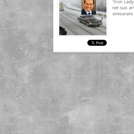
“Iron Lady
nel suo ar
smisurato 