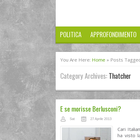
POLITICA
APPROFONDIMENTO
You Are Here:
Home
»
Posts Tagged
Category Archives:
Thatcher
E se morisse Berlusconi?
Sat
27 Aprile 2013
Cari Itali
ha visto l