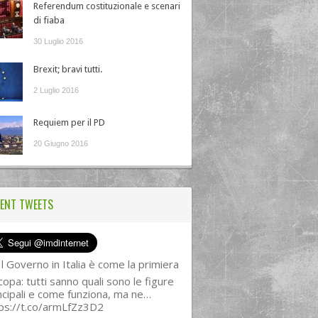
Referendum costituzionale e scenari
di fiaba
30 Luglio 2016
Brexit; bravi tutti.
2 Luglio 2016
Requiem per il PD
20 Giugno 2016
ENT TWEETS
l Governo in Italia è come la primiera
copa: tutti sanno quali sono le figure
ncipali e come funziona, ma ne…
ps://t.co/armLfZz3D2