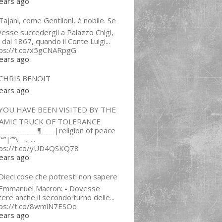
ears ago
ajani, come Gentiloni, è nobile. Se
esse succedergli a Palazzo Chigi,
 dal 1867, quando il Conte Luigi...
tps://t.co/x5gCNARpgG
ears ago
CHRIS BENOIT
ears ago
YOU HAVE BEEN VISITED BY THE
LAMIC TRUCK OF TOLERANCE
___________¶___ |religion of peace
“”|””\__,_...
tps://t.co/yUD4QSKQ78
ears ago
Dieci cose che potresti non sapere
 Emmanuel Macron: - Dovesse
cere anche il secondo turno delle...
tps://t.co/8wmlN7ESOo
ears ago