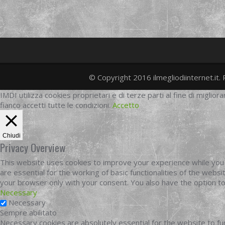
© Copyright 2016 ilmegliodiinternet.it. 
IMDI utilizza cookies proprietari e di terze parti al fine di migliora
fianco accetti tutte le condizioni.
Accetto
Chiudi
Privacy Overview
This website uses cookies to improve your experience while you 
are essential for the working of basic functionalities of the web
your browser only with your consent. You also have the option t
Necessary
Necessary
Sempre abilitato
Necessary cookies are absolutely essential for the website to fun