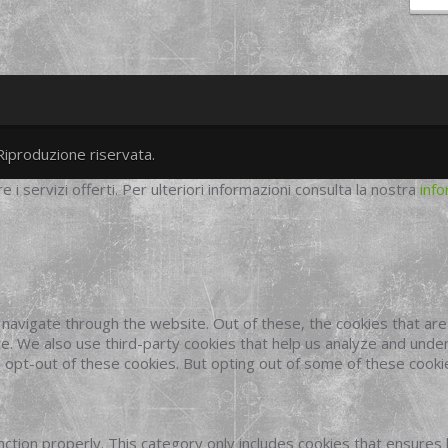
Riproduzione riservata.
twitter
googleplus
facebook
re i servizi offerti. Per ulteriori informazioni consulta la nostra
info
navigate through the website. Out of these, the cookies that ar
site. We also use third-party cookies that help us analyze and und
o opt-out of these cookies. But opting out of some of these cook
ction properly. This category only includes cookies that ensures 