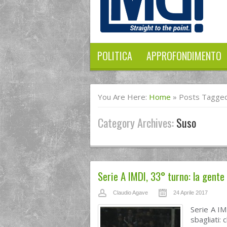
POLITICA
APPROFONDIMENTO
You Are Here:
Home
»
Posts Tagged
Category Archives:
Suso
Serie A IMDI, 33° turno: la gente 
Claudio Agave
24 Aprile 2017
Serie A IMD
sbagliati: