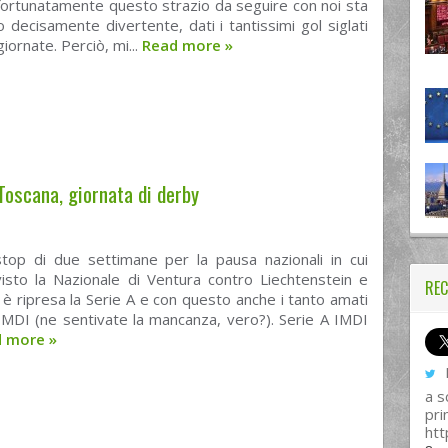
fortunatamente questo strazio da seguire con noi sta
 decisamente divertente, dati i tantissimi gol siglati
iornate. Perciò, mi...
Read more
»
Toscana, giornata di derby
top di due settimane per la pausa nazionali in cui
isto la Nazionale di Ventura contro Liechtenstein e
REC
è ripresa la Serie A e con questo anche i tanto amati
IMDI (ne sentivate la mancanza, vero?). Serie A IMDI
d more
»
I
a s
pri
htt