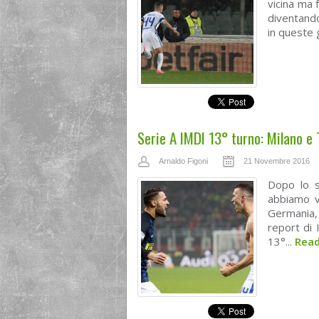
vicina ma 
diventando
in queste g
Serie A IMDI 13° turno: Milano e 
Arnaldo Figoni
21 Novembre 2016
Dopo lo s
abbiamo v
Germania, 
report di 
13°...
Rea