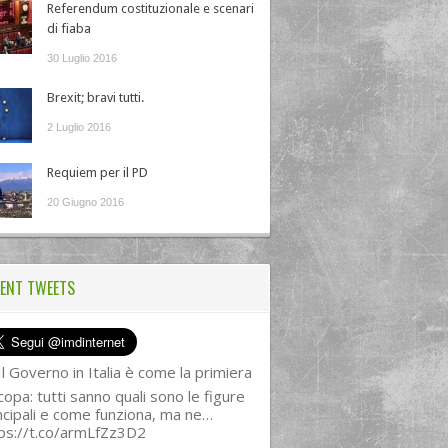
Referendum costituzionale e scenari
di fiaba
30 Luglio 2016
Brexit; bravi tutti.
2 Luglio 2016
Requiem per il PD
20 Giugno 2016
ENT TWEETS
l Governo in Italia è come la primiera
copa: tutti sanno quali sono le figure
ncipali e come funziona, ma ne…
ps://t.co/armLfZz3D2