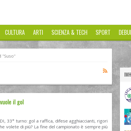
CULTURA
ARTI
SCIENZA & TECH
SPORT
DEBU
twitter
googleplus
facebook
 "Suso"
IM
vuole il gol
I, 33° turno: gol a raffica, difese agghiaccianti, rigori
 che volete di più? La fine del campionato è sempre più