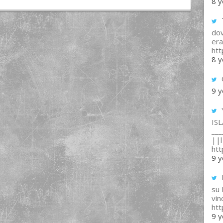
8 y
T
dov
era
ht
8 y
9 y
IS
___
||l 
ht
9 y
su
vin
ht
9 y