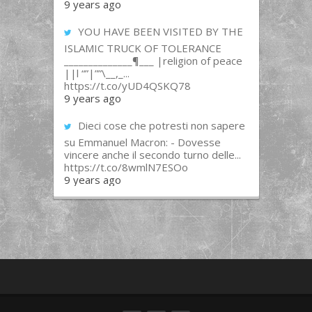
9 years ago
YOU HAVE BEEN VISITED BY THE
ISLAMIC TRUCK OF TOLERANCE
______________¶___ |religion of peace
||l “”|””\__,_...
https://t.co/yUD4QSKQ78
9 years ago
Dieci cose che potresti non sapere
su Emmanuel Macron: - Dovesse
vincere anche il secondo turno delle...
https://t.co/8wmlN7ESOo
9 years ago