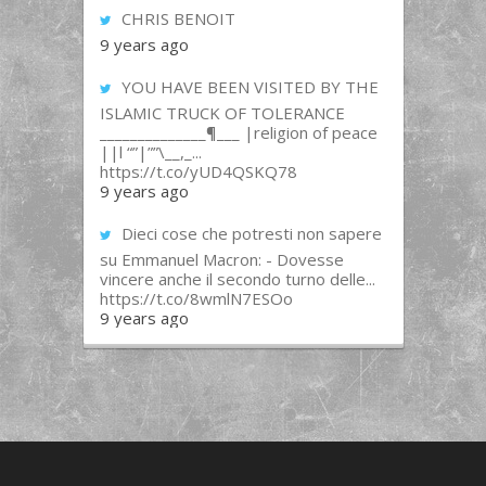
CHRIS BENOIT
9 years ago
YOU HAVE BEEN VISITED BY THE
ISLAMIC TRUCK OF TOLERANCE
______________¶___ |religion of peace
||l “”|””\__,_...
https://t.co/yUD4QSKQ78
9 years ago
Dieci cose che potresti non sapere
su Emmanuel Macron: - Dovesse
vincere anche il secondo turno delle...
https://t.co/8wmlN7ESOo
9 years ago