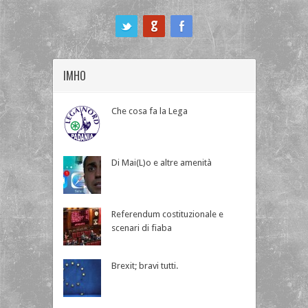
ook
IMHO
Che cosa fa la Lega
Di Mai(L)o e altre amenità
Referendum costituzionale e
scenari di fiaba
Brexit; bravi tutti.