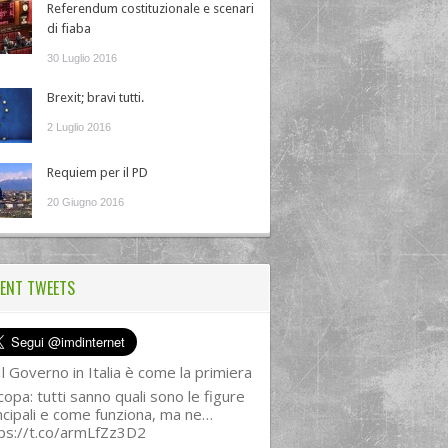
Referendum costituzionale e scenari
di fiaba
30 Luglio 2016
Brexit; bravi tutti.
2 Luglio 2016
Requiem per il PD
20 Giugno 2016
ENT TWEETS
l Governo in Italia è come la primiera
copa: tutti sanno quali sono le figure
ncipali e come funziona, ma ne…
ps://t.co/armLfZz3D2