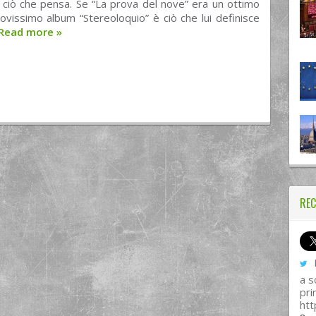
 ciò che pensa. Se “La prova del nove” era un ottimo
 nuovissimo album “Stereoloquio” è ciò che lui definisce
Read more
»
REC
I
a s
pri
htt