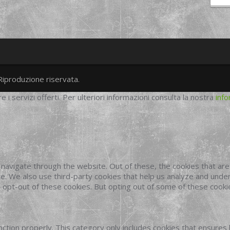
Riproduzione riservata.
twitter
googleplus
facebook
re i servizi offerti. Per ulteriori informazioni consulta la nostra
info
navigate through the website. Out of these, the cookies that ar
site. We also use third-party cookies that help us analyze and und
o opt-out of these cookies. But opting out of some of these cook
ction properly. This category only includes cookies that ensures 