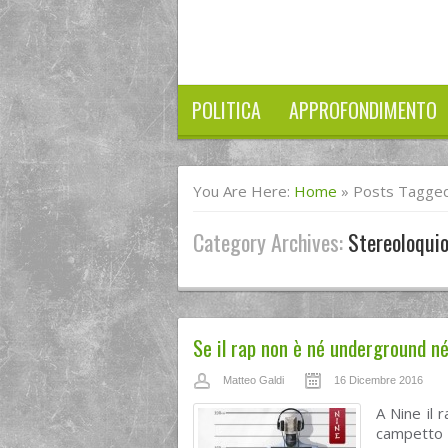
POLITICA
APPROFONDIMENTO
You Are Here:
Home
»
Posts Tagged
Category Archives:
Stereoloqui
Se il rap non è né underground né
Matteo Galdi
16 Dicembre 2016
A Nine il r
campetto d