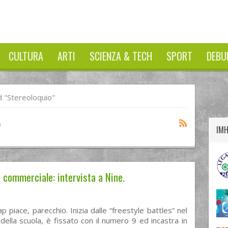
CULTURA
ARTI
SCIENZA & TECH
SPORT
DEBU
twitter
googleplus
facebook
 "stereoloquio"
o
IM
 commerciale: intervista a Nine.
ap piace, parecchio. Inizia dalle “freestyle battles” nel
ella scuola, è fissato con il numero 9 ed incastra in