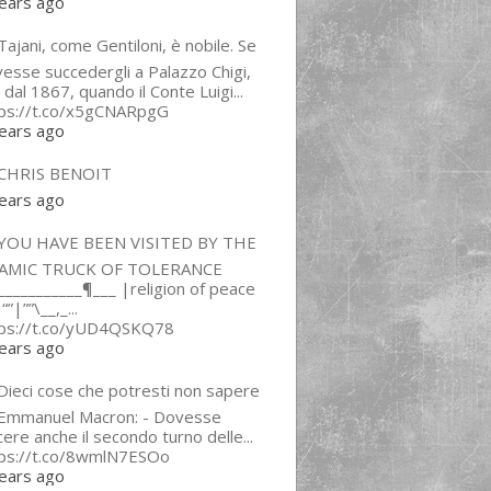
ears ago
ajani, come Gentiloni, è nobile. Se
esse succedergli a Palazzo Chigi,
 dal 1867, quando il Conte Luigi...
tps://t.co/x5gCNARpgG
ears ago
CHRIS BENOIT
ears ago
YOU HAVE BEEN VISITED BY THE
LAMIC TRUCK OF TOLERANCE
___________¶___ |religion of peace
“”|””\__,_...
tps://t.co/yUD4QSKQ78
ears ago
Dieci cose che potresti non sapere
 Emmanuel Macron: - Dovesse
cere anche il secondo turno delle...
tps://t.co/8wmlN7ESOo
ears ago