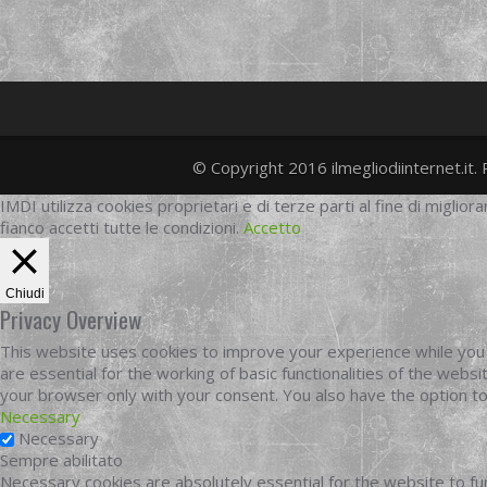
© Copyright 2016 ilmegliodiinternet.it. 
IMDI utilizza cookies proprietari e di terze parti al fine di migliora
fianco accetti tutte le condizioni.
Accetto
Chiudi
Privacy Overview
This website uses cookies to improve your experience while you 
are essential for the working of basic functionalities of the web
your browser only with your consent. You also have the option t
Necessary
Necessary
Sempre abilitato
Necessary cookies are absolutely essential for the website to fun