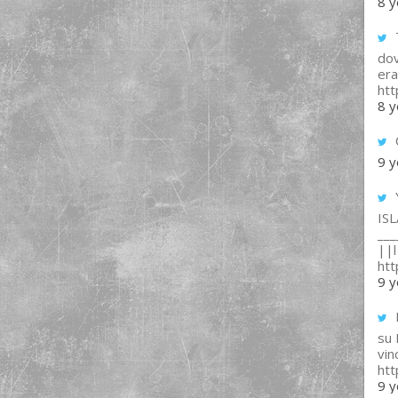
8 y
T
dov
era
ht
8 y
9 y
IS
___
||l 
ht
9 y
su
vin
ht
9 y