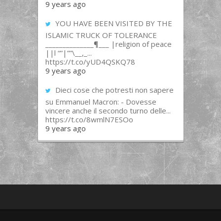
9 years ago
YOU HAVE BEEN VISITED BY THE
ISLAMIC TRUCK OF TOLERANCE
______________¶___ |religion of peace
||l “”|””\__,_...
https://t.co/yUD4QSKQ78
9 years ago
Dieci cose che potresti non sapere
su Emmanuel Macron: - Dovesse
vincere anche il secondo turno delle...
https://t.co/8wmlN7ESOo
9 years ago