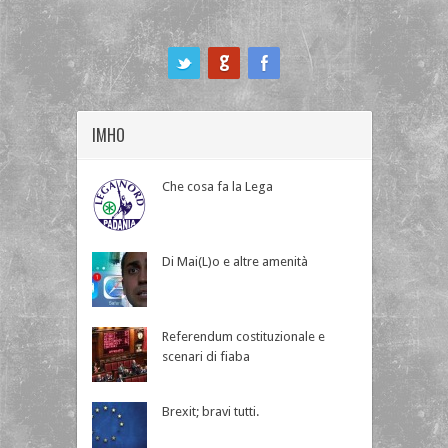
ook
IMHO
Che cosa fa la Lega
Di Mai(L)o e altre amenità
Referendum costituzionale e
scenari di fiaba
Brexit; bravi tutti.