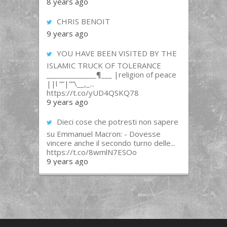
8 years ago
CHRIS BENOIT
9 years ago
YOU HAVE BEEN VISITED BY THE
ISLAMIC TRUCK OF TOLERANCE
______________¶___ |religion of peace
||l “”|””\__,_...
https://t.co/yUD4QSKQ78
9 years ago
Dieci cose che potresti non sapere
su Emmanuel Macron: - Dovesse
vincere anche il secondo turno delle...
https://t.co/8wmlN7ESOo
9 years ago