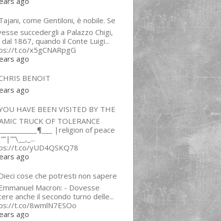
ears ago
ajani, come Gentiloni, è nobile. Se
esse succedergli a Palazzo Chigi,
 dal 1867, quando il Conte Luigi...
tps://t.co/x5gCNARpgG
ears ago
CHRIS BENOIT
ears ago
YOU HAVE BEEN VISITED BY THE
LAMIC TRUCK OF TOLERANCE
___________¶___ |religion of peace
“”|””\__,_...
tps://t.co/yUD4QSKQ78
ears ago
Dieci cose che potresti non sapere
 Emmanuel Macron: - Dovesse
cere anche il secondo turno delle...
tps://t.co/8wmlN7ESOo
ears ago