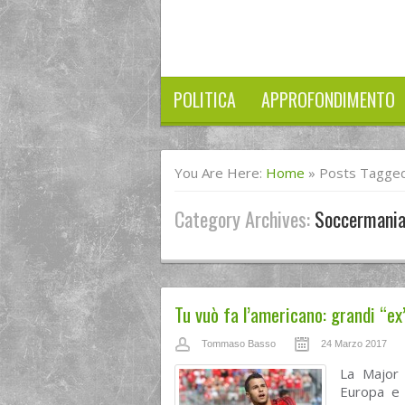
POLITICA
APPROFONDIMENTO
You Are Here:
Home
»
Posts Tagged
Category Archives:
Soccermani
Tu vuò fa l’americano: grandi “ex
Tommaso Basso
24 Marzo 2017
La Major 
Europa e n