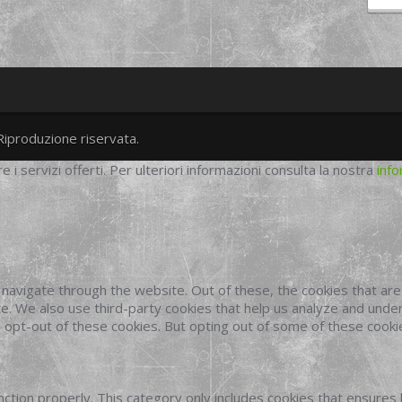
Riproduzione riservata.
twitter
googleplus
facebook
re i servizi offerti. Per ulteriori informazioni consulta la nostra
info
navigate through the website. Out of these, the cookies that ar
site. We also use third-party cookies that help us analyze and und
o opt-out of these cookies. But opting out of some of these cook
ction properly. This category only includes cookies that ensures 