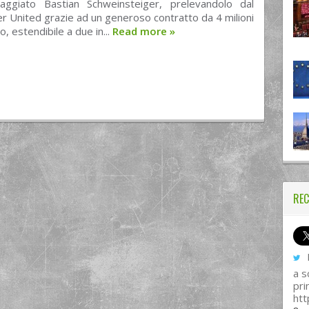
aggiato Bastian Schweinsteiger, prelevandolo dal
 United grazie ad un generoso contratto da 4 milioni
, estendibile a due in...
Read more
»
REC
I
a s
pri
htt