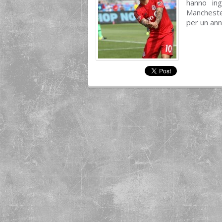
hanno ing
Manchester
per un anno