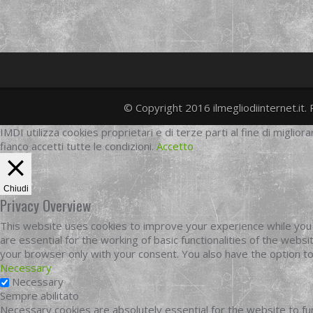
© Copyright 2016 ilmegliodiinternet.it. 
IMDI utilizza cookies proprietari e di terze parti al fine di migliora
fianco accetti tutte le condizioni.
Accetto
Chiudi
Privacy Overview
This website uses cookies to improve your experience while you 
are essential for the working of basic functionalities of the web
your browser only with your consent. You also have the option t
Necessary
Necessary
Sempre abilitato
Necessary cookies are absolutely essential for the website to fun