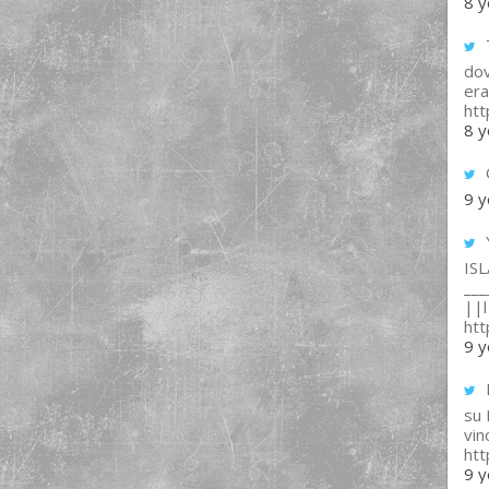
8 y
T
dov
era
ht
8 y
9 y
IS
___
||l 
ht
9 y
su
vin
ht
9 y