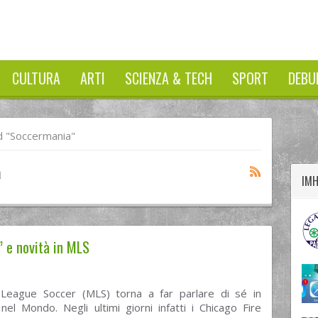
CULTURA
ARTI
SCIENZA & TECH
SPORT
DEBU
twitter
googleplus
facebook
 "Soccermania"
a
IM
” e novità in MLS
League Soccer (MLS) torna a far parlare di sé in
el Mondo. Negli ultimi giorni infatti i Chicago Fire