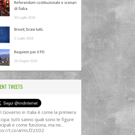
Referendum costituzionale e scenari
di fiaba
30 Luglio 2016
Brexit; bravi tutti.
2 Luglio 2016
Requiem per il PD
20 Giugno 2016
ENT TWEETS
l Governo in Italia è come la primiera
copa: tutti sanno quali sono le figure
ncipali e come funziona, ma ne…
ps://t.co/armLfZz3D2