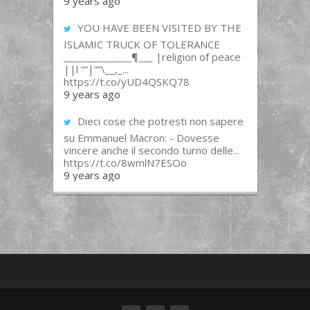
9 years ago
YOU HAVE BEEN VISITED BY THE
ISLAMIC TRUCK OF TOLERANCE
______________¶___ |religion of peace
||l “”|””\__,_...
https://t.co/yUD4QSKQ78
9 years ago
Dieci cose che potresti non sapere
su Emmanuel Macron: - Dovesse
vincere anche il secondo turno delle...
https://t.co/8wmlN7ESOo
9 years ago