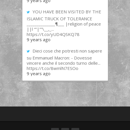
9 years ago
YOU HAVE BEEN VISITED BY THE
ISLAMIC TRUCK OF TOLERANCE
______________¶___ |religion of peace
||l “”|””\__,_...
https://t.co/yUD4QSKQ78
9 years ago
Dieci cose che potresti non sapere
su Emmanuel Macron: - Dovesse
vincere anche il secondo turno delle...
https://t.co/8wmlN7ESOo
9 years ago