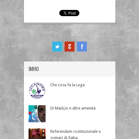
ook
IMHO
Che cosa fa la Lega
Di Mai(L)o e altre amenità
Referendum costituzionale e
scenari di fiaba