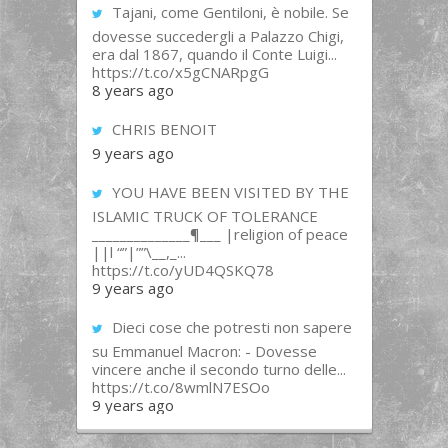
Tajani, come Gentiloni, è nobile. Se
dovesse succedergli a Palazzo Chigi,
era dal 1867, quando il Conte Luigi...
https://t.co/x5gCNARpgG
8 years ago
CHRIS BENOIT
9 years ago
YOU HAVE BEEN VISITED BY THE
ISLAMIC TRUCK OF TOLERANCE
______________¶___ |religion of peace
||l “”|””\__,_...
https://t.co/yUD4QSKQ78
9 years ago
Dieci cose che potresti non sapere
su Emmanuel Macron: - Dovesse
vincere anche il secondo turno delle...
https://t.co/8wmlN7ESOo
9 years ago