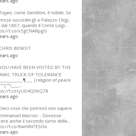
ears ago
ajani, come Gentiloni, è nobile. Se
esse succedergli a Palazzo Chigi,
 dal 1867, quando il Conte Luigi...
tps://t.co/x5gCNARpgG
ears ago
CHRIS BENOIT
ears ago
YOU HAVE BEEN VISITED BY THE
LAMIC TRUCK OF TOLERANCE
___________¶___ |religion of peace
“”|””\__,_...
tps://t.co/yUD4QSKQ78
ears ago
Dieci cose che potresti non sapere
 Emmanuel Macron: - Dovesse
cere anche il secondo turno delle...
tps://t.co/8wmlN7ESOo
ears ago