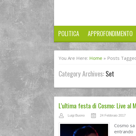
POLITICA
APPROFONDIMENTO
You Are Here:
Home
»
Posts Tagged
Category Archives:
Set
L’ultima festa di Cosmo: Live al
Luigi Buono
24 Febbraio 2017
Cosmo sa f
entrando 