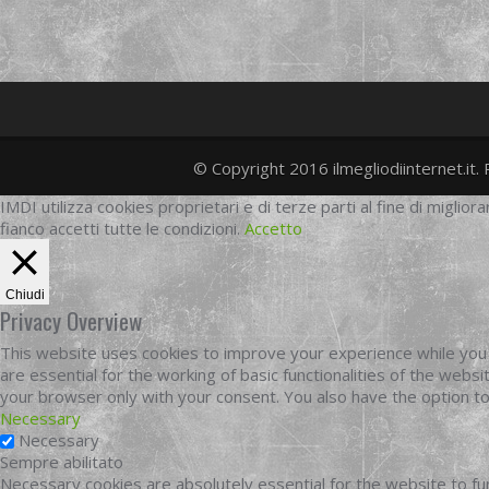
© Copyright 2016 ilmegliodiinternet.it. 
IMDI utilizza cookies proprietari e di terze parti al fine di migliora
fianco accetti tutte le condizioni.
Accetto
Chiudi
Privacy Overview
This website uses cookies to improve your experience while you 
are essential for the working of basic functionalities of the web
your browser only with your consent. You also have the option t
Necessary
Necessary
Sempre abilitato
Necessary cookies are absolutely essential for the website to fun