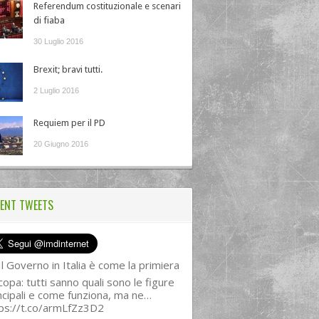
Referendum costituzionale e scenari
di fiaba
30 Luglio 2016
Brexit; bravi tutti.
2 Luglio 2016
Requiem per il PD
20 Giugno 2016
ENT TWEETS
l Governo in Italia è come la primiera
copa: tutti sanno quali sono le figure
ncipali e come funziona, ma ne…
ps://t.co/armLfZz3D2