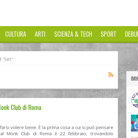
CULTURA
ARTI
SCIENZA & TECH
SPORT
DEBU
twitter
googleplus
facebook
 "Set"
IM
 Monk Club di Roma
arsi volere bene. È la prima cosa a cui si può pensare
al Monk Club di Roma il 22 febbraio, trovandolo