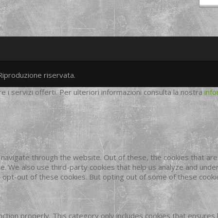
Riproduzione riservata.
twitter
googleplus
facebook
re i servizi offerti. Per ulteriori informazioni consulta la nostra
info
navigate through the website. Out of these, the cookies that ar
site. We also use third-party cookies that help us analyze and und
o opt-out of these cookies. But opting out of some of these cook
ction properly. This category only includes cookies that ensures 