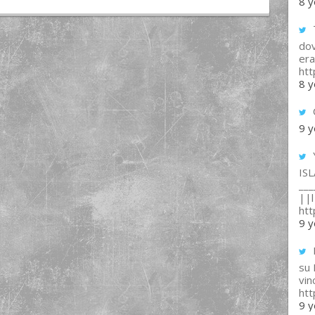
8 y
T
dov
era
ht
8 y
9 y
IS
___
||l 
ht
9 y
su
vin
ht
9 y