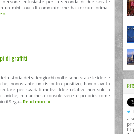
i persone entusiaste per la seconda di due serate
 in un mini tour di commiato che ha toccato prima...
re
»
i di graffiti
della storia dei videogiochi molte sono state le idee e
i che, nonostante un riscontro positivo, hanno avuto
REC
imentare per svariati motivi. Idee relative non solo a
meccaniche, ma anche a console vere e proprie, come
o il Sega...
Read more
»
I
a s
pri
htt