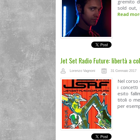
gremito d
sold out,
Read mo
Jet Set Radio Future: libertà a colp
Lorenzo Vagnoni
31 Gennaio 2017
Nel corso 
i concett
esito fall
titoli o 
per esempi