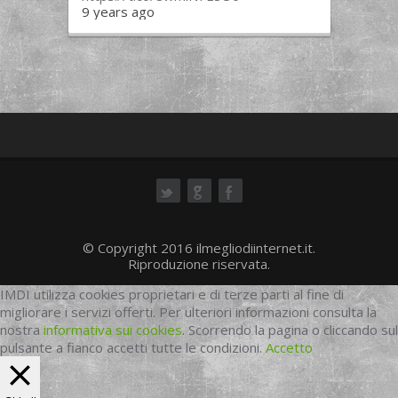
9 years ago
ok
© Copyright 2016 ilmegliodiinternet.it.
Riproduzione riservata.
IMDI utilizza cookies proprietari e di terze parti al fine di
migliorare i servizi offerti. Per ulteriori informazioni consulta la
nostra
informativa sui cookies
. Scorrendo la pagina o cliccando sul
pulsante a fianco accetti tutte le condizioni.
Accetto