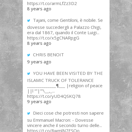
https://t.co/armLfZz3D2
8 years ago
Tajani, come Gentiloni, è nobile. Se
dovesse succedergli a Palazzo Chigi,
era dal 1867, quando il Conte Luigi...
https://t.co/x5gCNARpgG
8 years ago
CHRIS BENOIT
9 years ago
YOU HAVE BEEN VISITED BY THE
ISLAMIC TRUCK OF TOLERANCE
______________¶___ |religion of peace
||l “”|””\__,_...
https://t.co/yUD4QSKQ78
9 years ago
Dieci cose che potresti non sapere
su Emmanuel Macron: - Dovesse
vincere anche il secondo turno delle...
https://t.co/8wmlN7ESOo