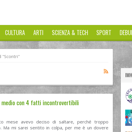
CULTURA
ARTI
SCIENZA & TECH
SPORT
DEBU
twitter
googleplus
facebook
 "scontri"
IM
medio con 4 fatti incontrovertibili
to mese avevo deciso di saltare, perché troppo
. Ma mi sarei sentito in colpa, per me è un dovere