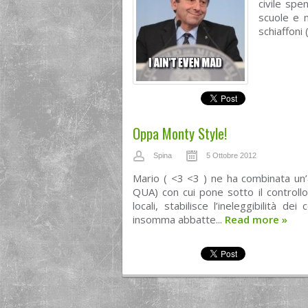
civile sp
scuole e 
schiaffoni 
Oppa Monty Style!
Spina
5 Ottobre 2012
Mario ( <3 <3 ) ne ha combinata un’
QUA) con cui pone sotto il controllo 
locali, stabilisce l’ineleggibilità de
insomma abbatte...
Read more
»