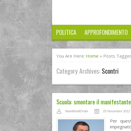
POLITICA
APPROFONDIMENTO
You Are Here:
Home
»
Posts Tagged
Category Archives:
Scontri
Scuola: smontare il manifestante 
NewWorldOrder
25 Novembre 2012
Per ques
impegnato