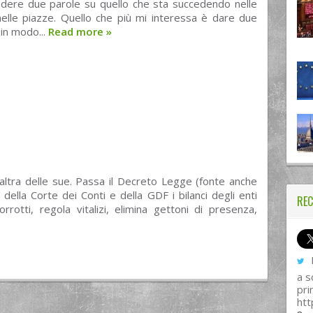
endere due parole su quello che sta succedendo nelle
nelle piazze. Quello che più mi interessa è dare due
(in modo...
Read more
»
altra delle sue. Passa il Decreto Legge (fonte anche
della Corte dei Conti e della GDF i bilanci degli enti
REC
i corrotti, regola vitalizi, elimina gettoni di presenza,
I
a s
pri
htt