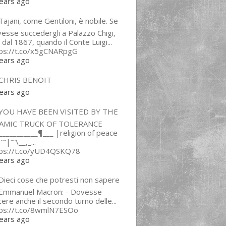
ears ago
ajani, come Gentiloni, è nobile. Se
esse succedergli a Palazzo Chigi,
 dal 1867, quando il Conte Luigi...
tps://t.co/x5gCNARpgG
ears ago
CHRIS BENOIT
ears ago
YOU HAVE BEEN VISITED BY THE
LAMIC TRUCK OF TOLERANCE
___________¶___ |religion of peace
“”|””\__,_...
tps://t.co/yUD4QSKQ78
ears ago
Dieci cose che potresti non sapere
 Emmanuel Macron: - Dovesse
cere anche il secondo turno delle...
tps://t.co/8wmlN7ESOo
ears ago