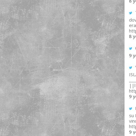
8 y
T
dov
era
ht
8 y
9 y
IS
___
||l 
ht
9 y
su
vin
ht
9 y