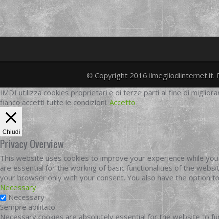
© Copyright 2016 ilmegliodiinternet.it. 
IMDI utilizza cookies proprietari e di terze parti al fine di migliora
fianco accetti tutte le condizioni.
Accetto
Chiudi
Privacy Overview
This website uses cookies to improve your experience while you 
are essential for the working of basic functionalities of the web
your browser only with your consent. You also have the option t
Necessary
Necessary
Sempre abilitato
Necessary cookies are absolutely essential for the website to fun