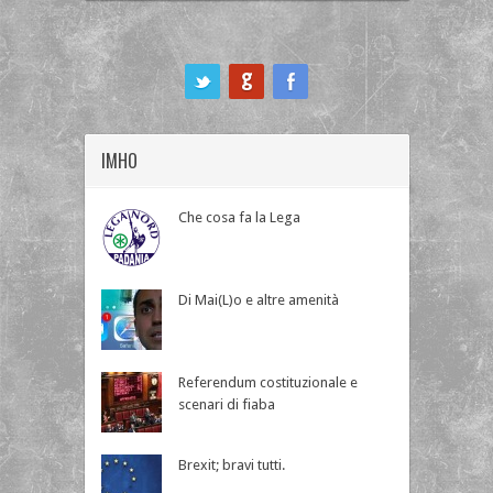
ook
IMHO
Che cosa fa la Lega
Di Mai(L)o e altre amenità
Referendum costituzionale e
scenari di fiaba
Brexit; bravi tutti.