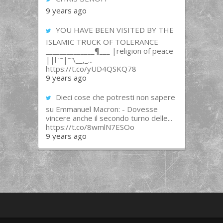
9 years ago
YOU HAVE BEEN VISITED BY THE
ISLAMIC TRUCK OF TOLERANCE
______________¶___ |religion of peace
||l “”|””\__,_...
https://t.co/yUD4QSKQ78
9 years ago
Dieci cose che potresti non sapere
su Emmanuel Macron: - Dovesse
vincere anche il secondo turno delle...
https://t.co/8wmlN7ESOo
9 years ago