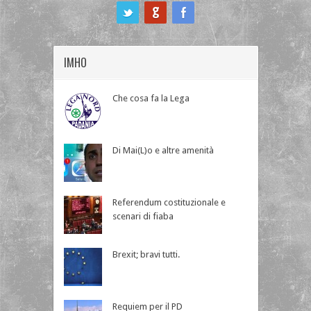
ook
IMHO
Che cosa fa la Lega
Di Mai(L)o e altre amenità
Referendum costituzionale e
scenari di fiaba
Brexit; bravi tutti.
Requiem per il PD